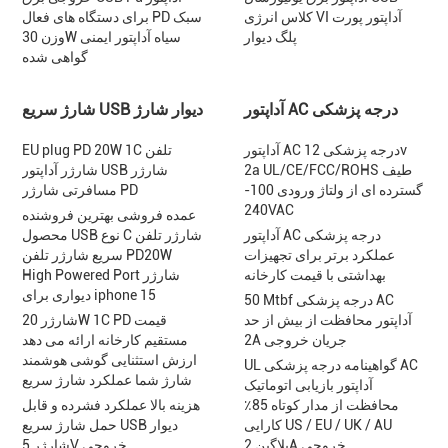
کلاس انرژی VI آداپتور پورت
برای دستگاه های فعال PD سبک
پلگ دیوار
وزن 30W سیاه آداپتور ایمنی
گواهی شده
آداپتور AC درجه پزشکی
شارژ سریع USB دیوار شارژ
آداپتور AC درجه پزشکی 12v
EU plug PD 20W 1C تلفن
2a UL/CE/FCC/ROHS طیف
شارژر آداپتور USB شارژر
گسترده ای از ولتاژ ورودی 100-
مسافرتی شارژر PD
240VAC
عمده فروشی بهترین فروشنده
آداپتور AC درجه پزشکی
محصول USB نوع C شارژر تلفن
عملکرد برتر برای تجهیزات
سریع شارژر تلفن PD20W
بهداشتی با قیمت کارخانه
High Powered Port شارژر
دیواری برای iphone 15
50 Mtbf درجه پزشکی AC
آداپتور محافظت از بیش از حد
شارژر 20W 1C PD قیمت
2A جریان خروجی
مستقیم کارخانه ارائه می دهد
ارزش استثنایی گوشی هوشمند
UL گواهینامه درجه پزشکی AC
شارژ شما عملکرد شارژ سریع
آداپتور بازیابی اتوماتیک
محافظت از مدار کوتاه 85٪
هزینه بالا عملکرد فشرده و قابل
کارایی US / EU / UK / AU
حمل شارژ سریع USB دیوار
پلاگین 2A خروجی
شارژر 5V خروجی