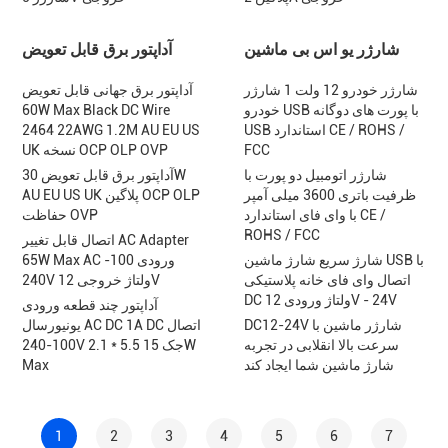
شارژر یو اس بی ماشین
آداپتور برق قابل تعویض
شارژر خودرو 12 ولت 1 شارژر
آداپتور برق جهانی قابل تعویض
خودرو USB با پورت های دوگانه
60W Max Black DC Wire
USB استاندارد CE / ROHS /
2464 22AWG 1.2M AU EU US
FCC
UK نسخه OCP OLP OVP
شارژر اتومبیل دو پورت با
آداپتور برق قابل تعویض 30W
ظرفیت باتری 3600 میلی آمپر
AU EU US UK پلاگین OCP OLP
با وای فای استاندارد CE /
حفاظت OVP
ROHS / FCC
اتصال قابل تغییر AC Adapter
شارژ سریع شارژ ماشین USB با
65W Max AC ورودی 100-
اتصال وای فای خانه پلاستیکی
240V ولتاژ خروجی 12V
DC ولتاژ ورودی 12V - 24V
آداپتور چند قطعه ورودی
DC12-24V شارژر ماشین با
یونیورسال AC DC 1A DC اتصال
سرعت بالا انقلابی در تجربه
100-240V 2.1 * 5.5 جک 15W
شارژ ماشین شما ایجاد کند
Max
1
2
3
4
5
6
7