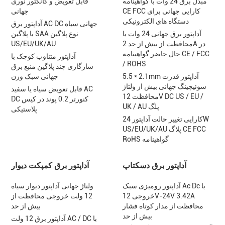
مبدل برق 24 وات با گواهینامه
قابل تعویض و کانکتور نوری
CE FCC کارایی جهانی برای
جهانی
دستگاه های الکترونیکی
آداپتور برق AC DC جهانی سیاه
آداپتور برق جهانی 24 وات با
با پلاگین SAA نوع پلاگین
محافظت از بیش از حد 2A در
US/EU/UK/AU
حال حاضر گواهینامه CE / FCC
آداپتور متناوب کوچک با
/ ROHS
سازگاری چند پلاگین منبع برق
5.5 * 2.1mm آداپتور قدرت
جهانی سبک وزن
سوئیچینگ جهانی بیش از ولتاژ
قابل تعویض سیاه یا سفید AC
محافظت 12V DC US / EU /
DC کنورتر 0.2 پوند در کیس
UK / AU پلگ
پلاستیکی
کارایی تغییر حالت آداپتور 24W
US/EU/UK/AU پلاگ CE FCC
RoHS گواهینامه
آداپتور برق دسکتاپ
آداپتور برق کمپکت دیوار
آداپتور رومیزی سبک Ac Dc با
ولتاژ جهانی آداپتور دیوار سیاه
خروجی 12V-24V 3.42A
12 ولت خروجی محافظت از
محافظت از مدار کوتاه فشار
بیش از حد
بیش از حد
آداپتور برق 12 ولت AC / DC با