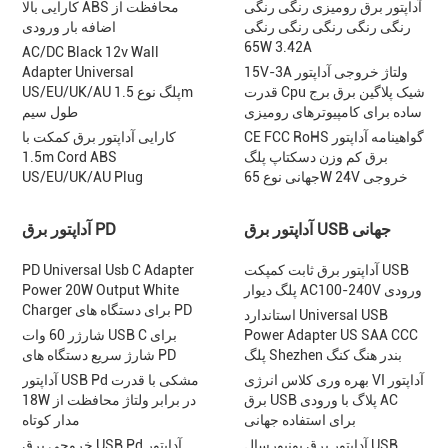
آداپتور برق رومیزی رنگی رنگی
کارایی بالا ABS محافظت از
رنگی رنگی رنگی رنگی رنگی
اضافه بار ورودی
65W 3.42A
AC/DC Black 12v Wall
15V-3A ولتاژ خروجی آداپتور
Adapter Universal
قدرت Cpu شیک پلاگین برق برج
US/EU/UK/AU پلگ نوع 1.5m
ساده برای کامپیوترهای رومیزی
طول سیم
CE FCC RoHS گواهینامه آداپتور
کارایی آداپتور برق کمکت با
برق کم وزن دسکتاپ پلگ
1.5m Cord ABS
جهانی نوع 65W 24V خروجی
US/EU/UK/AU Plug
آداپتور برق USB جهانی
آداپتور برق PD
آداپتور برق ثابت کمپکت USB
PD Universal Usb C Adapter
پلگ دیوار AC100-240V ورودی
Power 20W Output White
Charger برای دستگاه های PD
استاندارد Universal USB
Power Adapter US SAA CCC
شارژر 60 وات USB C برای
پلگ Shezhen بندر هنگ کنگ
شارژ سریع دستگاه های PD
بهره وری کلاس انرژی VI آداپتور
آداپتور USB Pd مشکی با قدرت
برق USB پلاگ با ورودی AC
18W در برابر ولتاژ محافظت از
برای استفاده جهانی
مدار کوتاه
آداپتور برق یونیورسال USB
خروجی برق USB Pd آداپتور