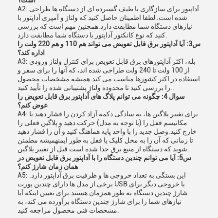
است؟
A2: آداپتور برای سازگاری با طیف گسترده ای از دستگاه ها طراحی
شده است. لطفا اطمینان حاصل کنید که ولتاژ و آمپری آداپتور با
نیازهای دستگاه شما مطابقت دارد.همچنین مهم است که بررسی
کنید که نوع کانکتور آداپتور با دستگاه شما مطابقت دارد.
س3: آیا آداپتور برق قابل تعویض می تواند هم 110 و هم 220 ولت را
اداره کند؟
A3: بله، اکثر آداپتورهای برق قابل تعویض برای کنترل ولتاژ ورودی
از 100 ولت تا 240 ولت طراحی شده اند، که آنها را برای سفر و
استفاده در اکثر کشورها مناسب می کند.همیشه مشخصات محصول
را بررسی کنید تا محدوده ولتاژ پشتیبانی شده را تأیید کنید..
سوال 4: چگونه می توانم پلاگ های آداپتور برق قابل تعویض را
عوض کنم؟
A4: برای تغییر پلاگین ها، به سادگی دکمه آزاد کردن را فشار دهید یا
مکانیسم قفل را (با توجه به مدل) حرکت دهید و پلاگین فعلی را
خارج کنید.وصل جدید را با واحد پایه هماهنگ کنید و آن را فشار دهید
تا زمانی که آن را به محل کلیک یا قفل به طور ایمنهمیشه مطمئن
شوید که دستگاه از منبع برق جدا شده است قبل از تغییر پلاگین.
س5: آیا می توانم چندین دستگاه را با آداپتور برق قابل تعویض در
همان زمان شارژ کنم؟
A5: این بستگی به تعداد خروجی ها و ظرفیت برق آداپتور دارد.
برخی از مدل ها دارای چندین پورت USB یا خروجی دیگر برای
شارژ چندین دستگاه به طور همزمان هستند.برای تعیین اینکه آیا
نیازهای شما را برای شارژ چندین دستگاه برآورده می کند، به
مشخصات فنی محصول مراجعه کنید.