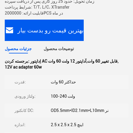
زمان تحویل: حدود 25 روز کاری پس از دریافت سپرده
شرایط پرداخت: T/T، L/C، XTransfer
قابلیت ارائه: 2000000PCS در ماه
بهترین قیمت رو بدست بیار
توضیحات محصول
جزئیات محصول
,
اِداپتور AC قابل تغییر 60 وات,آداپتور 12 ولت 60 وات
برجسته کردن:
12V ac adapter 60w
حداکثر 60 وات
قدرت:
100-240 ولت
ولتاژ ورودی:
OD5.5mm*ID2.1mm*L10mm نر
کانکتور DC:
2.5 x 2.5 x 2.5 اینچ
اندازه: