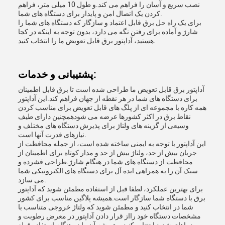
نصب سریع و آسان را فراهم می کند.و طول 10 میلی متر، فراهم
کردن یک اتصال امن و پایدار برای دستگاه های شما.
برای یک راه حل برق قابل اعتماد و سازگار که دستگاه های شما را
شارژ و آماده برای رفتن نگه می دارد، بدون توجه به اینکه در کجا
هستید، آداپتور برق قابل تعویض ما را انتخاب کنید.
پشتیبانی و خدمات:
آداپتور برق قابل تعویض ما طراحی شده است تا برق قابل اطمینان
برای دستگاه های شما در هر نقطه از جهان فراهم کند.این آداپتور
همه کاره با مجموعه ای از پلگ های قابل تعویض برای مناسب کردن
نقاط برق در اکثر کشورها عرضه می شودهمچنین دارای طیف
وسیعی از گزینه های ولتاژ برای پذیرش دستگاه های مختلف و
نیازهای قدرت آنها است.
این آداپتور با توجه به ایمنی ساخته شده است، از جمله محافظت از
جریان بیش از حد، ولتاژ بیش از حد و مدار کوتاه برای اطمینان از
محافظت از دستگاه های شما در هنگام شارژ.طراحی فشرده و
سبک آن را به همراهی ایده آل برای دستگاه های الکترونیکی شما
می سازد.
برای بهترین عملکرد، لطفا قبل از استفاده مطمئن شوید که آداپتور
برق با دستگاه شما سازگار است.همیشه پلاگین مناسب برای کشور
شما در انتخاب کنید و مطمئن شوید که ولتاژ خروجی متناسب با
مشخصات دستگاه خود رااز قرار دادن آداپتور در معرض رطوبت و