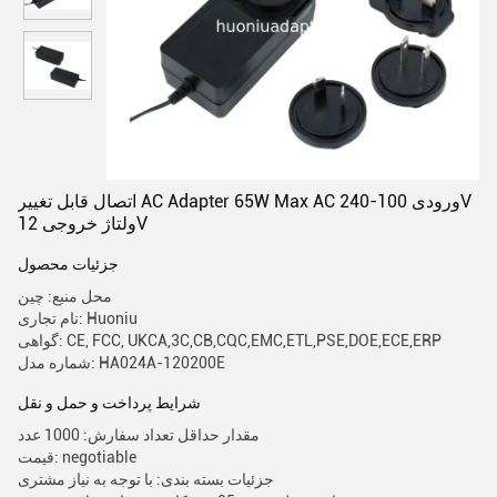
اتصال قابل تغییر AC Adapter 65W Max AC ورودی 100-240V
ولتاژ خروجی 12V
جزئیات محصول
محل منبع: چین
نام تجاری: Huoniu
گواهی: CE, FCC, UKCA,3C,CB,CQC,EMC,ETL,PSE,DOE,ECE,ERP
شماره مدل: HA024A-120200E
شرایط پرداخت و حمل و نقل
مقدار حداقل تعداد سفارش: 1000 عدد
قیمت: negotiable
جزئیات بسته بندی: با توجه به نیاز مشتری