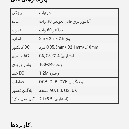
جزئیات
ویژگی
آداپتور برق قابل تعویض 30 وات
ماده
حداکثر 60 وات
قدرت
2.5 × 2.5 × 2.5 اینچ
اندازه
مرد OD5.5mm*ID2.1mm*L10mm
کانکتور DC
C6, C8, C14 (اختیاری)
ورودی AC
100-240 ولت
ولتاژ ورودی
1.2M و غیره
خط DC
OCP، OLP، OVP و دیگران
حفاظت
نسخه AU، EU، US، UK
پلاگین کشور
2.1*5.5 (اختیاری)
"دی سی جک"
کاربردها: