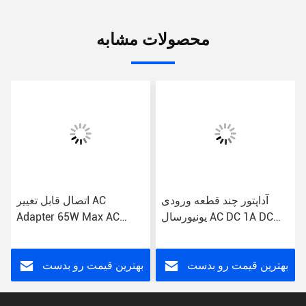
محصولات مشابه
آداپتور چند قطعه ورودی
اتصال قابل تغییر AC
یونیورسال AC DC 1A DC
Adapter 65W Max AC
اتصال 100-240V 2.1 * 5.5
ورودی 100-240V ولتاژ
جک 15W Max
خروجی 12V
بهترین قیمت رو بدست
بهترین قیمت رو بدست
بیار
بیار