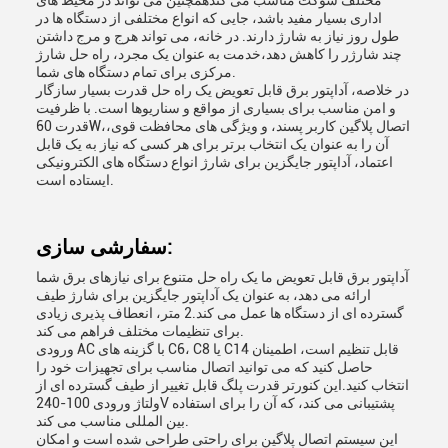
مختلف سوکت مناسب می کندهمچنین می تواند در محیط های
اداری بسیار مفید باشد، جایی که انواع مختلفی از دستگاه ها در
طول روز نیاز به شارژ دارند. در خانه، می تواند هرج و مرج داشتن
چند شارژر را کاهش دهد،خدمت به عنوان یک مجرد، راه حل شارژ
مرکزی برای تمام دستگاه های شما.
در خلاصه، آداپتور برق قابل تعویض یک راه حل قدرت بسیار سازگار
و امن مناسب برای بسیاری از مواقع و سناریوها است. با ظرفیت
قدرت 60W،اتصال پلاگین کاربر پسند، و ویژگی های محافظت قوی،
آن را به عنوان یک انتخاب برتر برای هر کسی که نیاز به یک قابل
اعتماد، آداپتور جایگزین برای شارژ انواع دستگاه های الکترونیکی
ایستاده است.
سفارشی سازی:
آداپتور برق قابل تعویض ما یک راه حل متنوع برای نیازهای برق شما
ارائه می دهد، به عنوان یک آداپتور جایگزین برای شارژ طیف
گسترده ای از دستگاه ها عمل می کند.2 متر، انعطاف پذیری زیادی
برای تنظیمات مختلف فراهم می کند.
ورودی AC با گزینه های C6، C8 یا C14 قابل تنظیم است، اطمینان
حاصل کنید که می توانید اتصال مناسب برای تجهیزات خود را
انتخاب کنید.این کنورتر قدرت پلگ قابل تغییر از طیف گسترده ای از
ولتاژ ورودی 100-240V پشتیبانی می کند، که آن را برای استفاده
بین المللی مناسب می کند.
این سیستم اتصال پلاگین برای راحتی طراحی شده است و امکان