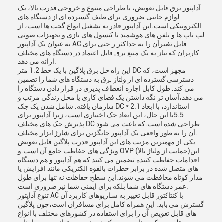
آداپتور برق قابل تعویض، با طراحی متنوع و خروجی قدرت بالا، یک
لوازم جانبی ضروری برای طیف گسترده ای از دستگاه های
الکترونیکی است.اين آداپتور قادر به تشغيل انواع گجت ها است، از
لپ تاپ ها و تلفن های هوشمند تا کنسول های بازی و تجهیزات صوتی
به عنوان یک آداپتور AC قابل تغییرآن را به حداکثر راحتی برای
کاربران که نیاز به یک منبع برق قابل اعتماد در دستگاه های مختلف
ارائه می دهد.
این راه حل برق پلاگین با یک خط 1.2 متر DC مجهز است، که
دسترسی گسترده ای از ولتاژ برق به دستگاه های شما را تضمین
می کند. طول کابل اجازه انعطاف پذیری در قرار دادن دستگاه را
می دهد،آسان تر نگه داشتن یک فضای کاری یا محل زندگی مرتب و
سازمان یافته. شامل شدن یک جک DC استاندارد، با ابعاد 2.1 *
5.5با این حال، این ابعاد جک اختیاری است، زیرا آداپتور برای
پذیرش جک های مختلف DC طراحی شده است.که باعث می شود
آن را به طور واقعی یک آداپتور جایگزین برای شارژ ابزار مختلف.
یکی از مهمترین مزیت های این آداپتور قدرت پلاگین قابل تعویض
ویژگی های حفاظت جامع آن است.و OVP (حمايت از ولتاژ بالا)این
اقدامات حفاظت کننده تضمین می کنند که هم آداپتور و هم دستگاه
های متصل شده در برابر خطرات بالقوه الکتریکی مانند افزایش یا
مدار کوتاه محافظت می شوند.این سطح حفاظت نه تنها برای طول
عمر دستگاه های شما بلکه برای ایمنی شما نیز ضروری است.
تنوع آداپتور AC با کنتاکتور قابل تغییر به سناریوهای کاربرد آن
گسترش می یابد. این همراه کامل برای مسافران است،چون پلاگین
های قابل تعویض آن را برای استفاده در کشورهای مختلف با انواع