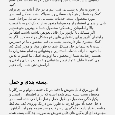
دماهای شدید اجتناب کنید و همیشه آن را در هنگام استفاده قطع
کنید.
در صورت نیاز به پشتیبانی فنی، تیم ما در حال آماده سازی برای
کمک به شما در هر گونه مسائل و یا سوالات شما ممکن است در
مورد محصول است. خدمات پشتیبانی ما شامل مراحل عیب
یابی،راهنمای استفاده از محصولما متعهد به ارائه یک تجربه با کیفیت
بالا و اطمینان از عملکرد محصول شما به بهترین نحو هستیم.
اگر مشکلی با آداپتور برق قابل تعویض داشته باشید، لطفاً در
راهنمای کاربر برای راهنمایی های رفع مشکل مراجعه کنید. اگر به
کمک بیشتری نیاز دارید،تیم پشتیبانی فنی محصول ما در دسترس
است تا به شما در حل مشکل شما به طور موثر و موثر کمک کند.
ما متعهد به ارائه خدمات استثنایی و پشتیبانی به تمام مشتریان ما
هستیم رضایت شما از محصول ما اولویت اصلی ما استو ما تلاش
می کنیم تا قابل اعتماد ترین پشتیبانی و خدمات را برای راحتی و
آرامش ذهن شما ارائه دهیم.
بسته بندی و حمل:
آداپتور برق قابل تعویض با دقت در یک جعبه با دوام و سازگار با
محیط زیست بسته بندی شده است که برای اطمینان از ایمنی و
یکپارچگی محصول در طول حمل و نقل طراحی شده است. در
داخل جعبه،آداپتور قدرت به طور ایمن در یک ورودی کف محافظ
مناسب قرار دارد، جلوگیری از حرکت و ضد ضربه. همراه با آداپتور،
مجموعه ای از پلاگین های قابل تعویض به صورت جداگانه بسته شده