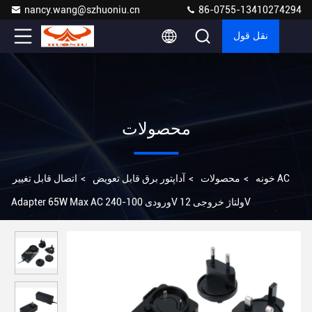
nancy.wang@szhuoniu.cn
86-0755-13410274294
نقل قول
محصولات
خونه
>
محصولات
>
آداپتور برق قابل تعویض
>
اتصال قابل تغییر AC
Adapter 65W Max AC ورودی 100-240V ولتاژ خروجی 12V