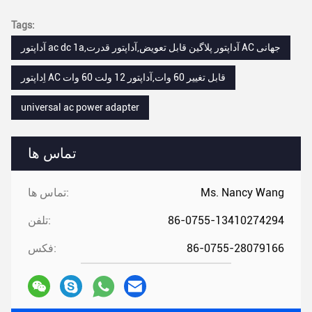
Tags:
آداپتور ac dc 1a,آداپتور پلاگین قابل تعویض,آداپتور قدرت AC جهانی
اِداپتور AC قابل تغییر 60 وات,آداپتور 12 ولت 60 وات
universal ac power adapter
تماس ها
Ms. Nancy Wang
تماس ها:
86-0755-13410274294
تلفن:
86-0755-28079166
فکس: