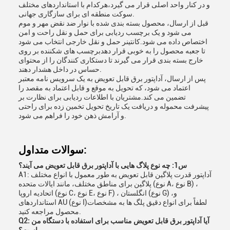
و در کنار واحد اصلی قرار می گیرد،هرکدام با استانداردهای مختلف
سوکت منطقه ای برای سازگاری جهانی.
قبل از ارسال، محصول بسته بندی شده با نوار ضد نقض مهر و موم
می شود و یک برچسب ردیابی برای حمل و نقل راحت و امن
اختصاص داده می شود.کانتینر حمل و نقل خارجی انتخاب می شود
تا جعبه محصول را به خوبی قرار دهدبرچسب های شکننده بر روی
خارج بسته بندی قرار می گیرند تا دستکاری کنندگان را از محتوای
حساس در داخل هشدار دهند.
پس از ارسال، آداپتور برق قابل تعویض به یک سرویس نامه معتبر
اعتماد می شود، که تحویل به موقع و قابل اعتماد به مقصد را
تضمین می کند.مشتریان با اطلاعات ردیابی برای نظارت بر
پیشرفت محموله و دریافت یک تاریخ تحویل تخمین زده برای راحتی
و آرامش ذهن خود را فراهم می شود.
سوالات متداول:
س1: چه نوع پلاگ هایی با آداپتور برق قابل تعویض می آیند؟
A1: آداپتور قدرت پلاگین قابل تعویض به طور معمول با انواع مختلف
پلاگین برای مناطق مختلف، مانند ایالات متحده (نوع A، نوع B) ،
اتحادیه اروپا (نوع C، نوع E، نوع F) ، انگلستان (نوع G) ،و
استانداردهای AU (نوع I)لطفاً برای انواع دقیق پلگ ها به مشخصات
محصول مراجعه کنید.
Q2: آیا آداپتور برق قابل تعویض مناسب برای استفاده با دستگاه من