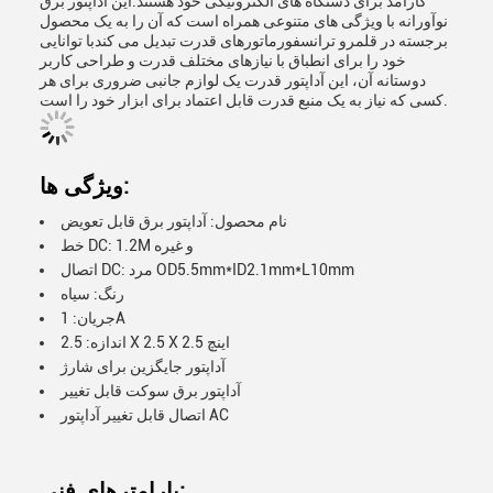
کارآمد برای دستگاه های الکترونیکی خود هستند.این آداپتور برق
نوآورانه با ویژگی های متنوعی همراه است که آن را به یک محصول
برجسته در قلمرو ترانسفورماتورهای قدرت تبدیل می کندبا توانایی
خود را برای انطباق با نیازهای مختلف قدرت و طراحی کاربر
دوستانه آن، این آداپتور قدرت یک لوازم جانبی ضروری برای هر
کسی که نیاز به یک منبع قدرت قابل اعتماد برای ابزار خود را است.
ویژگی ها:
نام محصول: آداپتور برق قابل تعویض
خط DC: 1.2M و غیره
اتصال DC: مرد OD5.5mm*ID2.1mm*L10mm
رنگ: سیاه
جریان: 1A
اندازه: 2.5 X 2.5 X 2.5 اینچ
آداپتور جایگزین برای شارژ
آداپتور برق سوکت قابل تغییر
اتصال قابل تغییر آداپتور AC
پارامترهای فنی: