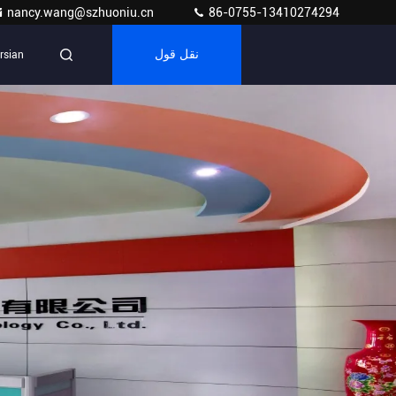
nancy.wang@szhuoniu.cn
86-0755-13410274294
نقل قول
rsian