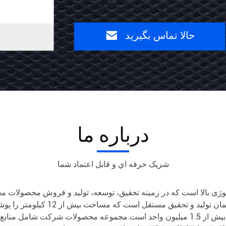
MAX
90g
حالا تماس بگیرید
حالا
آداپتور
تماس
برق
بگیرید
USB
درباره ما
شريک حرفه اي و قابل اعتماد شما
تامین برق تخصص دارد.شرکت دارای یک 
آزمایش، این شرکت دارای ظرفیت تولید ماهانه بیش از 1.5 میلیون واحد است.مجموعه محص