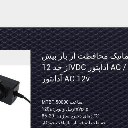
ماتیک محافظت از بار بیش
آداپتور
از حد 12VDC آداپتور AC پزشکی /
مسافرتی
آداپتور AC 12v
با
پورت
های
MTBF: 50000 ساعت
وزن: 90 گرم
ریپل و نویز: ≤120mVp-p
دسته بندی: شارژر USB
USB
دمای ذخیره سازی: -20-85 ℃
کلاس انرژی: VI
15W
حفاظت اضافه بار: بازیافت خودکار
قدرت آمادگی: حداکثر 15 وات