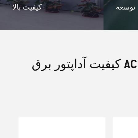
توسعه
کیفیت بالا
کیفیت آداپتور برق AC DC جهانی & آداپتور قدرت سوئیچینگ با کارایی بالا