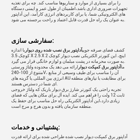
را برای بسیاری از موارد و سناریوها مناسب کند. چه برای تغذیه
تجهیزات ضروری اداری باشد،اطمینان از طول عمر و ایمنی دستگاه
های الکترونیکی شما، یا برای کاربردهای انرژی کارآمد، این آداپتور
به عنوان یک راه حل قدرت قابل اعتماد و راحت برجسته می شود.
سفارشی سازی:
کشف فضای صرفه جویی
آداپتور برق نصب شده روی دیوار
با اندازه
کوچک 3.5 X 2.5 X 2 اینچ، این کنورتر الکتریکی نصب دیوار کوچک
به صورت محرمانه در پشت مبلمان و لوازم خانگی قرار می گیرد.
ما
آداپتور برق کمپکت دیوار
ارائه می دهد یک محدوده ولتاژ ورستی
متنوع از 100-240V، آن را مناسب برای طیف وسیعی از منابع
انرژی بین المللی.یا گزینه های AU برای مطابقت با نیازهای منطقه
ای شما در دسترس هستند.
تجربه راحتی یک کنورتر شارژ برق دیوار باریک که ولتاژ خروجی
ثابت 12 ولت را فراهم می کند. ایده آل برای مکان هایی که فضای
زیادی دارد،این آداپتور الکتریکی راه حل مناسب برای حفظ یک
منطقه سازمان یافته و بدون هرج و مرج است.
پشتیبانی و خدمات:
آداپتور برق کمپکت دیوار نصب شده طراحی شده برای ارائه قدرت