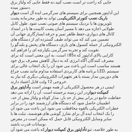
جایی که راحت تر است نصب کنید،نه فقط جایی که ولتاژ برق
دستور میده.
این آداپتور همچنین برای سیستم های سرگرمی ایده آل است.
دیوار
باریک نصب کنورتر الکتریکی
می تواند به طور محرمانه پشت
تلویزیون ها یا نزدیک سیستم های صوتی نصب شود. طول کابل
طولانی اجازه می دهد تا مسیر آسان پشت کابینت ها یا در امتداد
کانال های دیواری،حفظ ظاهر تمیز و حرفه ایسازگاری جهانی آن
تضمین می کند که می تواند طیف گسترده ای از دستگاه های
الکترونیکی از جمله کنسول های بازی، دستگاه های پخش و بلندگو را
تقویت کند و تجربه سرگرمی یکپارچه ای را فراهم کند.
کارایی بالای آداپتور که ≥85٪ است، به این معنی است که برای
مصرف کنندگان آگاه انرژی که به دنبال کاهش مصرف برق خود
هستند مناسب است.این باعث می شود آن را یک انتخاب عالی برای
برنامه های کاربردی استفاده مداوم مانند نصب چراغ LED، سیستم
های دوربین مدار بسته یا هر تجهیزات الکترونیکی دیگری که نیاز به
خروجی 12 ولت قابل اعتماد دارند.
ایمنی در هر محصول الکتریکی از همه مهمتر است و
آداپتور برق
کمپکت دیوار
در این زمینه برجسته است. آن را ارائه می دهد
حفاظت جامع در برابر بیش از حد بار، مدار کوتاه و ولتاژ بیش از حد،
اطمینان حاصل شود که دستگاه های ارزشمند خود را در برابر
خطرات الکتریکی بالقوه محافظت می شود.این باعث می شود آن
را یک انتخاب ایده آل برای شارژ گوشی های هوشمند، تبلت ها یا
سایر وسایل الکترونیکی قابل حمل که ممکن است در معرض
نوسانات قدرت باشند.
به طور خلاصه، تنوع
آداپتور برق کمپکت دیوار
که باعث می شود آن