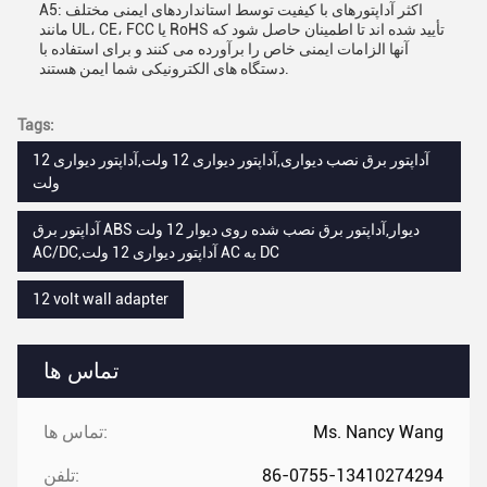
A5: اکثر آداپتورهای با کیفیت توسط استانداردهای ایمنی مختلف
مانند UL، CE، FCC یا RoHS تأیید شده اند تا اطمینان حاصل شود که
آنها الزامات ایمنی خاص را برآورده می کنند و برای استفاده با
دستگاه های الکترونیکی شما ایمن هستند.
Tags:
آداپتور برق نصب دیواری,آداپتور دیواری 12 ولت,آداپتور دیواری 12
ولت
آداپتور برق ABS دیوار,آداپتور برق نصب شده روی دیوار 12 ولت
AC/DC,آداپتور دیواری 12 ولت AC به DC
12 volt wall adapter
تماس ها
Ms. Nancy Wang
تماس ها:
86-0755-13410274294
تلفن: