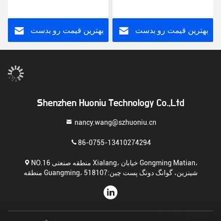
US/EU/UK/AU Plug
US/EU/UK/AU پلگ نوع
1.5m طول سیم
بهترین قیمت رو بدست
بهترین قیمت رو بدست
بیار
بیار
Shenzhen Huoniu Technology Co.,Ltd
nancy.wang@szhuoniu.cn
86-0755-13410274294
NO.16 منطقه صنعتی Xialang، خیابان Gongming Matian،
منطقه Guangming، شینزین، گوانگ دونگ پست چین:518107