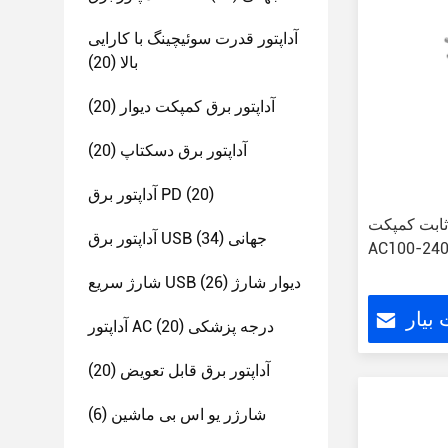
آداپتور قدرت سوئیچینگ با کارایی
بالا
(20)
آداپتور برق کمپکت دیوار
(20)
آداپتور برق دسکتاپ
(20)
(20)
آداپتور برق PD
مپکت USB پلگ دیوار
آداپتور برق USB جهانی
(34)
شارژ سریع USB دیوار شارژ
(26)
بیار
آداپتور AC درجه پزشکی
(20)
آداپتور برق قابل تعویض
(20)
شارژر یو اس بی ماشین
(6)