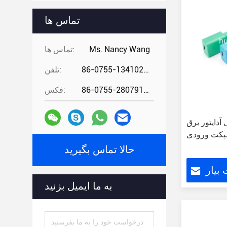
تماس ها
Ms. Nancy Wang
تماس ها:
86-0755-13410274294
تلفن:
86-0755-28079166
فکس:
ور برق USB برای بازار اروپا
حالا تماس بگیرید
بیار
به ما ایمیل بزنید