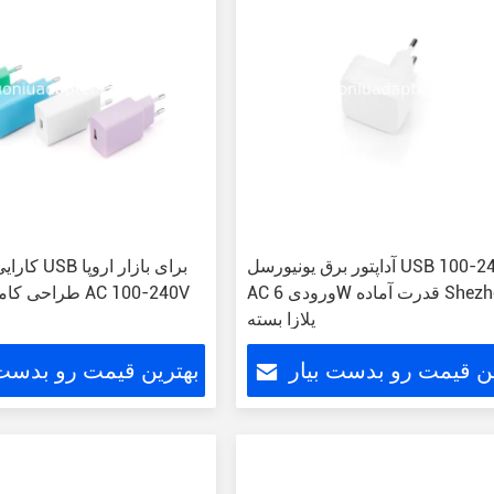
آداپتور برق یونیورسل USB 100-240V
کارایی آداپت
AC ورودی 6W قدرت آماده Shezhen
طراحی کامپکت ورودی AC 100-240V
پلازا بسته
ین قیمت رو بدست بیار
بهترین قیمت رو بدست 