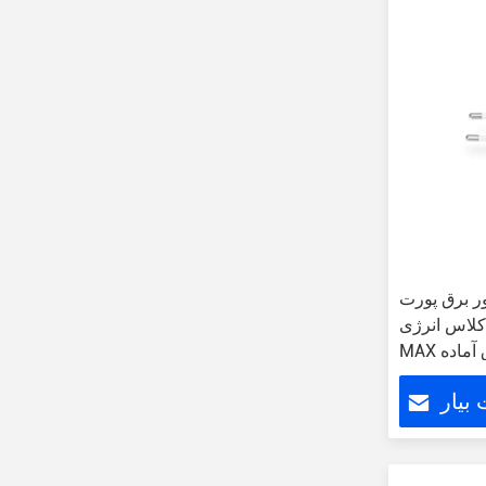
رق پورت USB دیوار نصب شده
کلاس انرژی VI EU SAA CCC پلاگ 0.3W
رق آماده
بیار