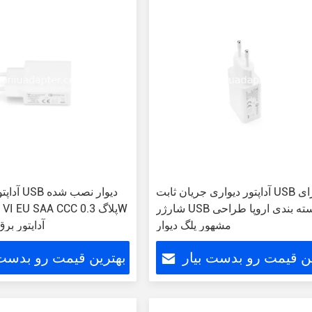
آداپتور دیواری جریان ثابت USB برای
آداپتور ب
شارژر USB دسته بندی اروپا طراحی
مشهور پلگ دیوار
MAX آداپتور ب
ین قیمت رو بدست بیار
بهترین قیمت رو بدست 