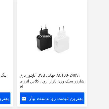
آداپتور برق USB جهانی AC100-240V،
شارژر سبک وزن بازار اروپا، کلاس انرژی
VI
بهترین قیمت رو بدست بیار
بهتر