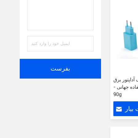
بفرست
اپتور برق USB
ده جهانی -
90g
بیار