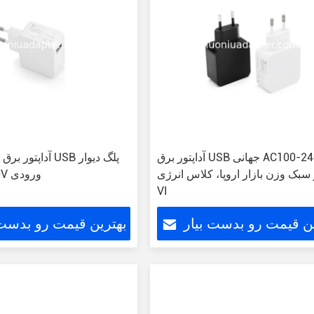
آداپتور برق USB جهانی AC100-240V،
آداپتور برق ثابت ک
سبک وزن بازار اروپا، کلاس انرژی
AC100-240V ورودی
VI
ین قیمت رو بدست بیار
بهترین قیمت رو بدست 