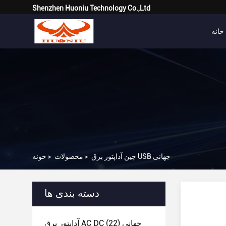
Shenzhen Huoniu Technology Co.,Ltd
خانه
چین آداپتور برق USB جهانی
>
محصولات
>
خونه
دسته بندی ها
آداپتور برق AC DC جهانی
(22)