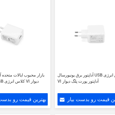
آداپتور برق یونیورسال USB کلاس انرژی
بازار محبوب ایالات متحده آم
VI آداپتور پورت پلگ دیوار
برق ثابت USB کلاس انرژی VI دیوار
ین قیمت رو بدست بیار
بهترین قیمت رو بدست 