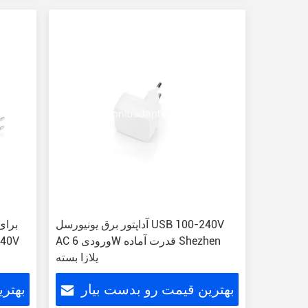
آداپتور برق یونیورسل USB 100-240V
AC ورودی 6W قدرت آماده Shezhen
طراحی کام
پلازا بسته
بهترین قیمت رو بدست بیار
بهتر