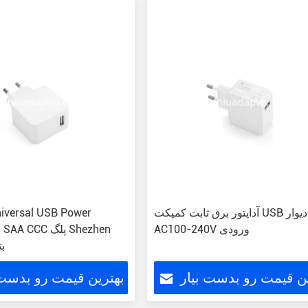
آداپتور برق ثابت کمپکت USB پلگ دیوار
AC100-240V ورودی
pter US SAA CCC
ب
ین قیمت رو بدست بیار
بهترین قیمت رو بدست 