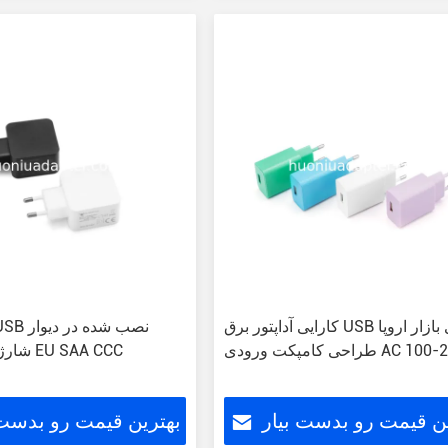
کارایی آداپتور برق USB برای بازار اروپا
پکت ورودی AC 100-240V
شارژ جریان ثابت EU SAA CCC
ین قیمت رو بدست بیار
بهترین قیمت رو بدست 