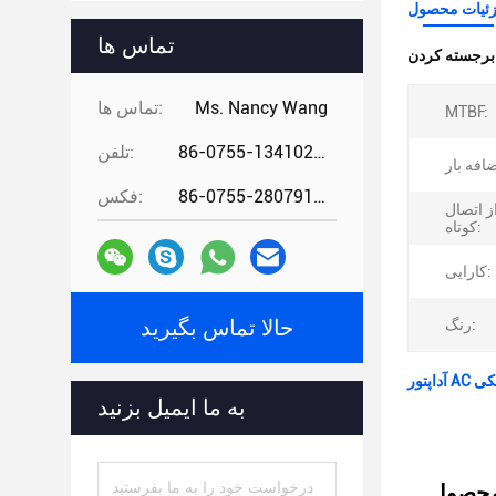
ئیات محصول
تماس ها
:
Ms. Nancy Wang
تماس ها:
MTBF:
86-0755-13410274294
تلفن:
86-0755-28079166
فکس:
 اتصال
کوتاه:
کارایی:
رنگ:
حالا تماس بگیرید
به ما ایمیل بزنید