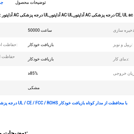
توضیحات محصول
جز
UL ac
,
آداپتور AC درجه پزشکی UL,آداپتور AC UL,آداپتور AC درجه پزشکی CE
برجسته کردن
50000 ساعت
ریپل و نویز:
بازیافت خودکار
حفاظت اضافه بار:
حفاظت از
دمای کار:
بازیافت خودکار
≥85%
مشکی
آداپتور AC درجه پزشکی UL / CE / FCC / ROHS با محافظت از مدار کوتاه بازیافت خودکار
توضیحات محصول: