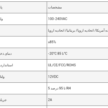
مشخصات
پا
100-240VAC
ول
 آمریکا/ اتحادیه اروپا/ بریتانیا/ اتحادیه اروپا
≥85%
-20°C تا 85°C
دمای ذخ
UL/CE/FCC/ROHS
استاندارد
12VDC
ولت
5 تا 95 درصد RH
2A
جریا