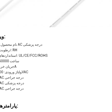
ویژگی ها:
نام محصول: آداپتور AC درجه پزشکی
رطوبت: 5-95٪ RH
استانداردهای ایمنی: UL/CE/FCC/ROHS
Mtbf: 50000 ساعت
جریان خروجی: 2A
ولتاژ ورودی: 100-240VAC
آداپتور AC درجه جراحی
آداپتور AC درجه پزشکی
آداپتور AC درجه جراحی
پارامترهای فنی: