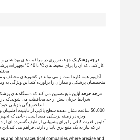
آداپتور AC درجه پزشکی
یک جزء ضروری در مراقبت های بهداشتی و مح
مختلف بالینی از محیط های خنک اتاق های عمل تا شرایط گرم بخش های عمومی مناسب می کند.
متخصصان پزشکی و بیماران را برآورده کند.این ویژگی به ویژه
آداپتور AC درجه حرفه ای
این تابع تضمین می کند که دستگاه های پزشکی
شرایط جریان بیش از حد محافظت می شوند.که در مو
انداختویژگی بازیابی خودکار زمان توقف را به حداقل می رساند، بنابراین تداوم مراقبت های پزشکی را حفظ می کند.
50،000 ساعت نشان دهنده سطح بالایی از قابلیت اطمینا
ویژه در زمینه پزشکی مفید است، جایی که تجهیزات به طور مداوم مورد استفاده قرار می گیرند و باید برای مدت طولانی بدون نقص کار کنند.
تر که نیاز به یک منبع برق پایدار دارند، فراهم می کند.ای
atories and pharmaceutical companies where precise and