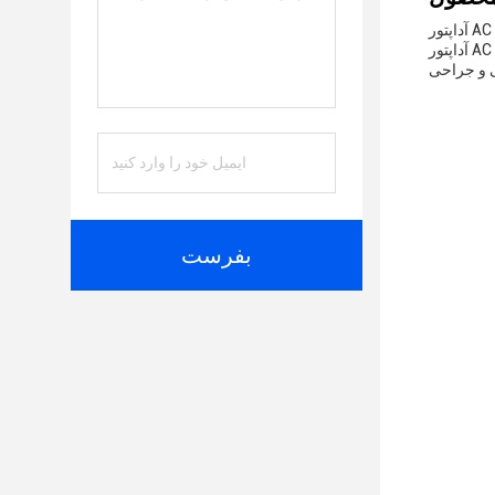
آداپتور AC درجه پزشکی یک راه حل قدرت برتر است که برای پاسخگویی به الزامات سختگیرانه محیط مراقبت های بهداشتی طراحی شده است.این
آداپتور AC درجه بیمارستان نه تنها یک منبع برق قابل اعتماد بلکه یک لوازم جانبی ضروری برای طیف گسترده ای از برنامه های پزشکی است، از جمله
بفرست