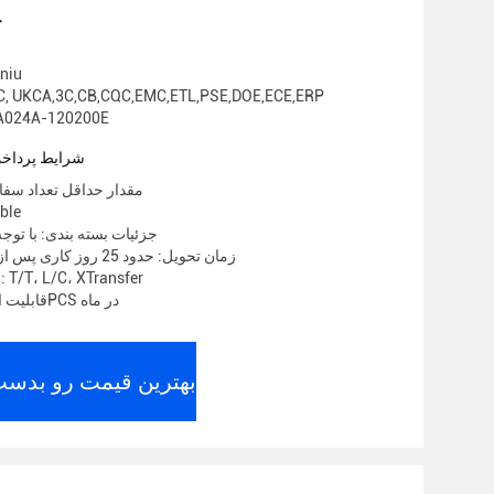
ج
نام تجا
گواهی: , UKCA,3C,CB,CQC,EMC,ETL,PSE,DOE,ECE,ERP
شماره مدل: 4A-120200E
شرایط پرداخت
مقدار حداقل تعداد سفارش: 00
قیمت:
جزئیات بسته بندی: با توجه
زمان تحویل: حدود 25 روز کاری پس از دریافت سپرده
شرایط پرداخت: T/T، L/C، XTransfer
قابلیت ارائه: 2000000PCS در ماه
بهترین قیمت رو بدست 