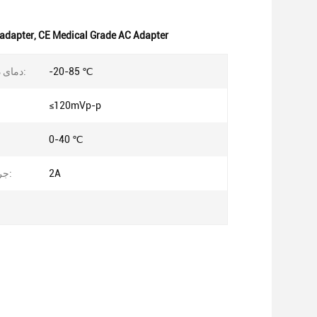
 adapter
,
CE Medical Grade AC Adapter
-20-85 ℃
دمای ذخیره سازی:
≤120mVp-p
0-40 ℃
2A
جریان خروجی: