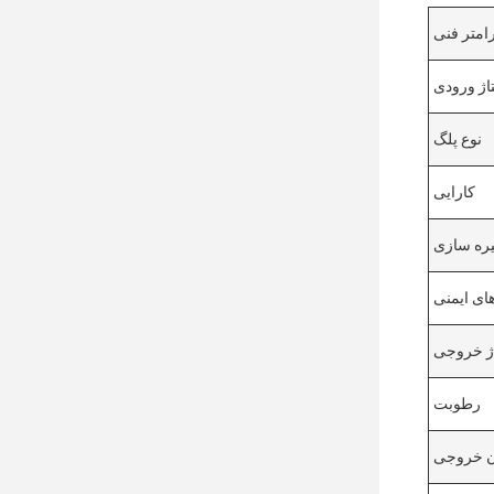
رامتر فنی
تاژ ورودی
نوع پلگ
کارایی
یره سازی
های ایمنی
اژ خروجی
رطوبت
ن خروجی