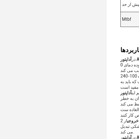
یش از حد
Mtbf
در
تجهیزات پزشکی بسیار مهم است.این آداپتور تضمین می کند که می تواند به طور موثر در محدوده دمای 0 °C تا 40 °C کار کند.، که آن را برای محیط های
در محدوده 100-240VAC، آداپتور همه کاره است و می تواند در کشورهای مختلف و منابع برق مورد استفاده قرار گیرد و نیازهای جهانی
ه باید به
این
ان به خطر
العاده ست
خروجی
از 2A، آداپتور قدرت کافی را برای پشتیبانی از طیف گسترده ای از دستگاه های پزشکی، از مانیتورهای کوچک تا ماشین آلات سختگیرانه
زشکی تبدیل
می کند.
در