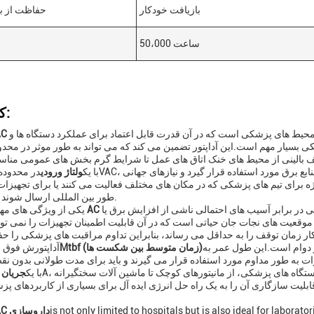
بازیافت خودکار
حفاظت از ب
50،000 ساعت
کاربردها:
یط های پزشکی است که در آن قدرت قابل اعتماد برای عملکرد دستگاه ها و
با یک
ولتاژ ورودی
 برای تیم های پزشکی که در مکان های مختلف فعالیت می کنند یا برای تجهیزات ک
طور بین المللی ارسال شوند مفید است.
 در برابر آسیب های احتمالی ناشی از افزایش برق یا
یکی از ویژگی های مهم 
قعیت های نجات جان حیاتی است که در آن قابلیت اطمینان تجهیزات را نمی تو
ن و دوام است.این طول عمر به
Mtbf (زمان متوسط بین شکست ها)
آداپتورش فوق 
با یک
جریان 
ن قابلیت سازگاری آن را به یک راه حل انرژی ایده آل برای بسیاری از کاربردهای پ
is not only limited to hospitals but is also ideal for labor
آداپتور AC داروسازی