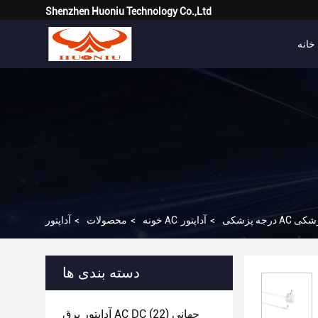
Shenzhen Huoniu Technology Co.,Ltd
خانه
آداپتور AC درجه پزشکی
>
خونه
>
محصولات
>
دسته بندی ها
آداپتور برق AC DC جهانی
(22)