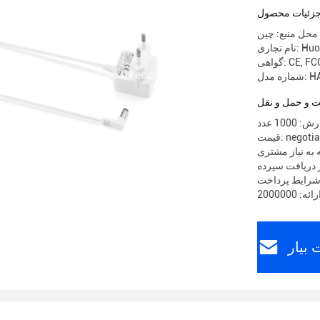
زئیات محصول
محل منبع: چین
ری: Huoniu
CE, FCC
HA02
 و حمل و نقل
10 عدد
 negotiable
 به نیاز مشتری
بیار