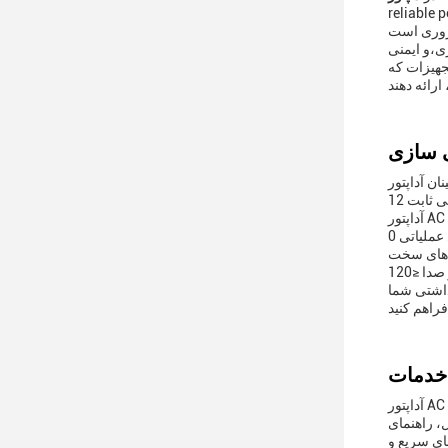
کند که تمام
ی،و ایمنی
جهیزات که
ردهای پزشکی طراحی شده است. آداپتورهای ما ولتاژ
آداپتور AC درجه بیمارستان ما برای کار در طیف گسترده ای از ولتاژ ورودی از 100-240VAC طراحی شده است، که آن را برای استفاده جهانی در محیط
های مختلف مراقبت های بهداشتی متنوع می کند.آن را به طور کارآمد در محدوده دمای عملیاتی 0°C-40°C کار می کند.، تضمین عملکرد حتی در محیط
با پارامتر کم موج و سر و صدا ≤120mVp-p، آداپتور AC درجه Wellness ما یک منبع برق تمیز و قابل اعتماد را تضمین می کند و به عملکرد دقیق تجهیزات
داشتی شما
آداپتور AC درجه پزشکی برای برآورده کردن استانداردهای سختگیرانه ایمنی و قابلیت اطمینان در محیط های پزشکی طراحی شده است.ما پشتیبانی
، راهنمای
ای سریع و