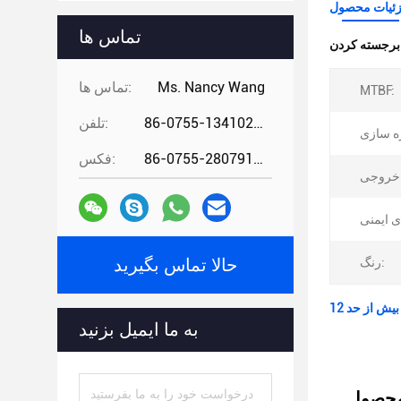
ئیات محصول
تماس ها
:
Ms. Nancy Wang
تماس ها:
MTBF:
86-0755-13410274294
تلفن:
86-0755-28079166
فکس:
رنگ:
حالا تماس بگیرید
به ما ایمیل بزنید