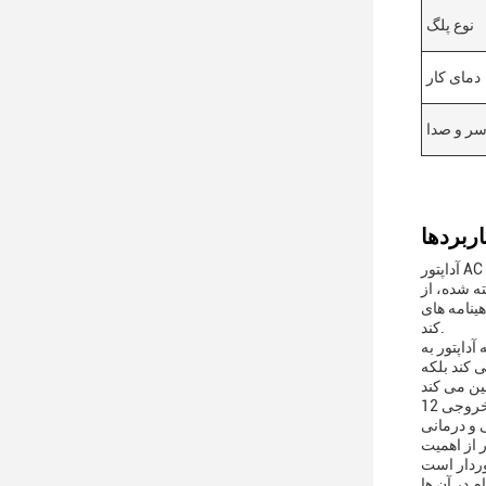
نوع پلگ
دمای کار
سر و صدا
آداپتور AC درجه پزشکی، با طیف ولتاژ ورستی ورستی 100-240VAC، یک لوازم جانبی ضروری است که برای پاسخگویی به خواسته های سختگیرانه
ه شده، از
 بالاترین سطح ایمنی و قابلیت اطمینان را برای کاربردهای پزشکی برآورده می
کند.
داپتور به
 کند بلکه
با ولتاژ خروجی 12VDC، این آداپتور AC درجه پزشکی برای طیف گسترده ای از دستگاه های پزشکی مناسب است.می تواند برای تغذیه تجهیزات
 و درمانی
ر از اهمیت
م در آن ها