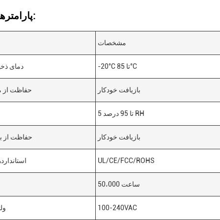
پارامترهای فنی:
مشخصات
-20°C تا 85°C
دمای ذخ
بازیافت خودکار
حفاظت از مد
5 تا 95 درصد RH
بازیافت خودکار
حفاظت از ب
UL/CE/FCC/ROHS
استاندارد
50،000 ساعت
100-240VAC
ول