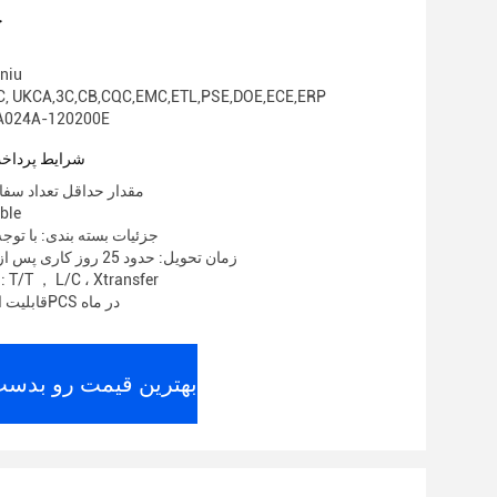
ج
نام تجا
گواهی: , UKCA,3C,CB,CQC,EMC,ETL,PSE,DOE,ECE,ERP
شماره مدل: 4A-120200E
شرایط پرداخت
مقدار حداقل تعداد سفارش: 00
قیمت:
جزئیات بسته بندی: با توجه
زمان تحویل: حدود 25 روز کاری پس از دریافت سپرده
شرایط پرداخت: T/T ， L/C ، Xtransfer
قابلیت ارائه: 2000000PCS در ماه
بهترین قیمت رو بدست 