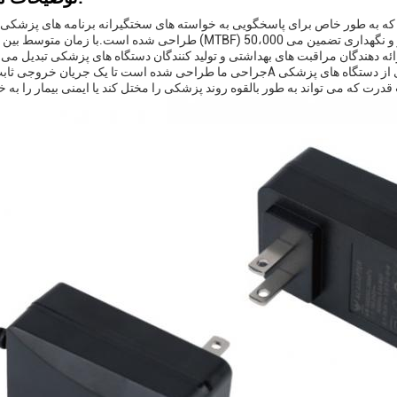
طراحی شده است.با زمان متوسط بین شکست ها (MTBF) 50،000 ساعت، این آداپتور عملکرد طولانی مدت را با حداق
ه دهندگان مراقبت های بهداشتی و تولید کنندگان دستگاه های پزشکی تبدیل می کند.آداپت