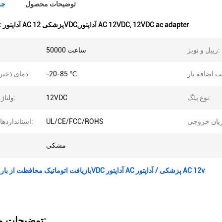
توضیحات محصول
جز
12VDC ac adapter
,
آداپتور AC پزشکی 12VDC,آداپتور AC 12VDC
برجسته کردن
ریپل و نویز:
50000 ساعت
-20-85 ℃
دمای ذخیره سازی:
نوع پلگ:
12VDC
ولتاژ خروجی:
UL/CE/FCC/ROHS
استانداردهای ایمنی:
مشکی
بازیافت اتوماتیک محافظت از بار بیش از حد 12VDC آداپتور AC پزشکی / آداپتور AC 12v
توضیحات محصول: