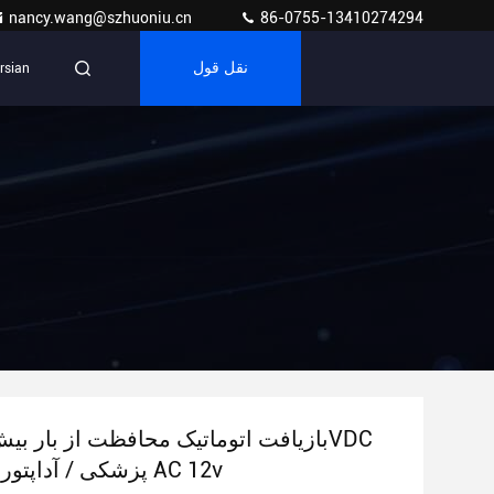
nancy.wang@szhuoniu.cn
86-0755-13410274294
نقل قول
rsian
آداپتور AC پزشکی / آداپتور AC 12v