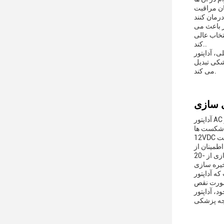
ان مراقبت
مر باعث می
تخاب عالی
کند..
 های بهداشتی است.اطمینان از عملکرد صحیح آنها برای ارائه مراقبت و درمان
شکی تبدیل
می کند.
آداپتور AC درجه پزشکی ما برای پاسخگویی به خواسته های سختگیرانه محیط مراقبت های بهداشتی طراحی شده است، اطمینان از قابلیت اطمینان و
اي توليد ولتاژ خروجي
ست
دن اتلاف انرژی و اطمینان از
هزینه های عملیاتی پایین است.طراحی قوی آن شامل طیف گسترده ای از دمای ذخیره سازی از -20°C تا 85°C، اجازه می دهد که آن را به مقاومت در
دکار است.این ویژگی تضمین
هایی و عملکرد برتر را تضمین کنید.این انتخاب