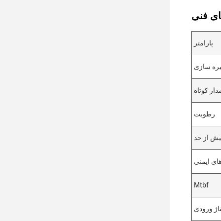
پارامتر
یره سازی
ار کوتاه
رطوبت
یش از حد
های ایمنی
Mtbf
تاژ ورودی