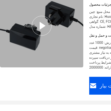
زئیات محصول
محل منبع: چین
ری: Huoniu
CE, FCC
HA02
 و حمل و نقل
10 عدد
 negotiable
 به نیاز مشتری
بیار