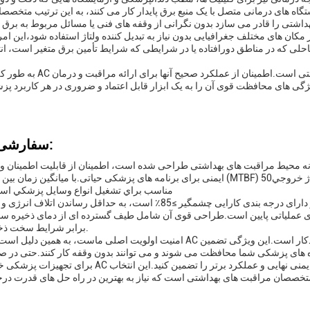
ه های درمانی متصل با یک منبع برق پایدار کار می کنند، به این ترتیب متخصص
ر مکان های مختلف جغرافیایی بدون نیاز به تبدیل کننده ولتاژ استفاده شود،این ا
احلی که در مناطق دورافتاده یا در شرایطی که شرایط تأمین برق متغیر است، ان
به طور کلی، آداپتور AC درجه پزشکی یک جزء حیاتی در صنعت مراقبت
 ویژگی های محافظت قوی آن را به یک ابزار قابل اعتماد و ضروری در هر کاربرد پز
سفارشی سازی:
ایمنی برای برنامه های پزشکی حیاتی.با میانگین زمان بین شکست ها (MTBF) 50اين آداپتور براي دوام بيشتري ساخته شده و بر
12VDC مناسب براي تشغيل انواع وسايل پزشکي ا
کارایی در محیط های پزشکی بسیار مهم است و این آداپتور دارای درجه بندی کارایی چشمگیر ≥85٪ است، به حداقل رسان
برابر شرایط سخت ذخیره سازی.
امنیت اولویت اصلی ماست، به همین دلیل است که آداپتور AC درجه جراحی ما شامل محافظت از مدار کوتاه با بازیابی خو
برای تجهیزات پزشکی خود، آداپتور AC درجه حرفه ای ما را انتخاب کنید تا تامین برق بدون وقفه، ایمنی ن