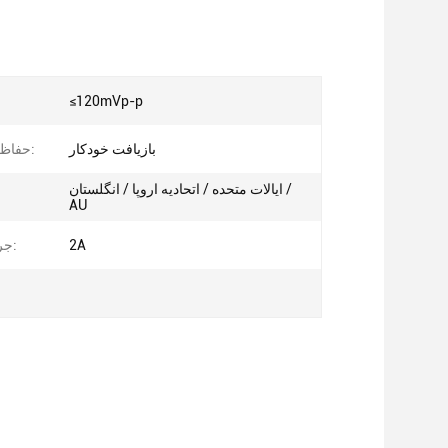
≤120mVp-p
بازیافت خودکار
حفاظت اضافه بار:
ایالات متحده / اتحادیه اروپا / انگلستان /
AU
2A
جریان خروجی: