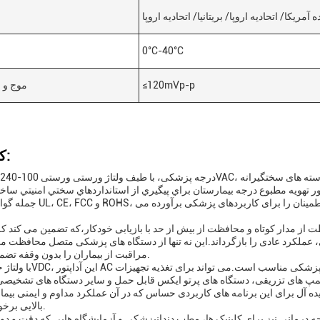
 آمریکا/ اتحادیه اروپا/ بریتانیا/ اتحادیه اروپا
0°C-40°C
≤120mVp-p
موج و 
کاربردها:
هویه مطبوع درجه بيمارستان براي پيگيري از استانداردهاي سختي امنيتي ساخت
جمله گواهینامه های UL، CE، FCC و ROHS، اطمینان حاصل می کند که
ز مدار کوتاه و محافظت از بیش از حد با بازیابی خودکار،که تضمین می کند که آ
ملکرد عادی را بازگرداند.این نه تنها از دستگاه های پزشکی متصل محافظت می
مراقبت از بیماران را بدون وقفه تضمین می کند.
.، پمپ های تزریقی، دستگاه های پرتو ایکس قابل حمل و سایر دستگاه های تشخیصی
 ایده آل برای این برنامه های کاربردی حساس که در آن عملکرد مداوم و ایمنی بیما
بالایی برخوردار است.
رجه درمانی نیز برای کلینیک ها، مطب دندانپزشکی و آزمایشگاه هایی که دقت و دوا