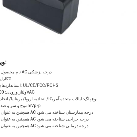
ویژگی ها:
نام محصول: آداپتور AC درجه پزشکی
کارایی: ≥85%
استانداردهای ایمنی: UL/CE/FCC/ROHS
ولتاژ ورودی: 100-240VAC
نوع پلگ: ایالات متحده آمریکا/ اتحادیه اروپا/ بریتانیا/ اتحادی
موج و سر و صدا: ≤120mVp-p
همچنین به عنوان: آداپتور AC درجه بیمارستان شناخته می شود
همچنین به عنوان: آداپتور AC درجه جراحی شناخته می شود
همچنین به عنوان: آداپتور AC درجه درمانی شناخته می شود