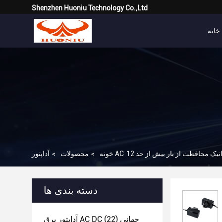
Shenzhen Huoniu Technology Co.,Ltd
خانه
خونه
>
محصولات
>
دسته بندی ها
آداپتور برق AC DC جهانی
(22)