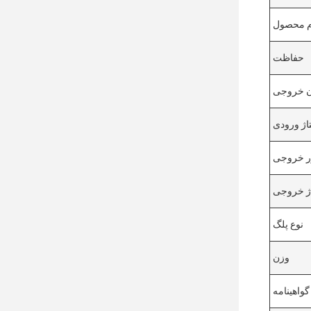
م محصول
حفاظت
ن خروجی
تاژ ورودی
ور خروجی
اژ خروجی
نوع پلگ
وزن
گواهینامه