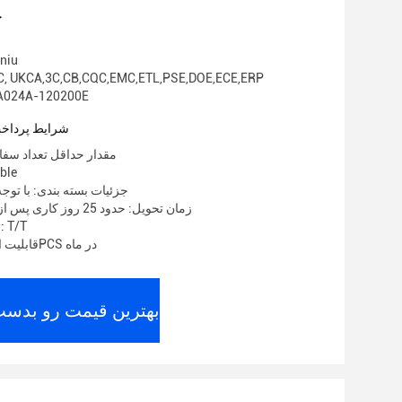
ج
نام تجا
گواهی: , UKCA,3C,CB,CQC,EMC,ETL,PSE,DOE,ECE,ERP
شماره مدل: 4A-120200E
شرایط پرداخت
مقدار حداقل تعداد سفارش: 00
قیمت:
جزئیات بسته بندی: با توجه
زمان تحویل: حدود 25 روز کاری پس از دریافت سپرده
شرایط پرداخت: T/T
قابلیت ارائه: 2000000PCS در ماه
بهترین قیمت رو بدست 