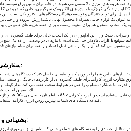
 پرداخت هزینه های انرژی بالا متصل می شوند. در خانه برای تأمین برق سیستم ها
یده آل برای تولید کنندگان و توسعه دهندگان دستگاه های الکترونیکی است. این م
به عنوان یک لوازم جانبی همراه با محصول نهایی باشد.ارزش افزوده و راحتی برا
ن را به یک انتخاب مسئول هم برای محیط زیست و برای حفظ هزینه های عملیاتی پایی
ی، و طراحی سبک وزن این آداپتور آن را یک انتخاب عالی برای طیف گسترده ای از ب
لت سوئیچ با کارایی بالا
سفارشی سازی:
 نیازهای خاص شما را برآورده کند و اطمینان حاصل کند که دستگاه های شما یک
رق متناوب انرژی کارآمد
ار مي کند، آداپتور قدرت ما عملکرد مطلوب را حتی در شرایط سخت حفظ می کند.مدار کوتاه، و 
بالا، تضمین امنیت تجهیزات شما.
برای انواع الکترونیک قابل استفاده است و با درجه کارایی ≥ 85٪، اطمینان حاصل می
کند که دستگاه های شما به بهترین روش انرژی کارآمد استفاده می شوند.
پشتیبانی و خدمات:
رت قابل اعتمادی را به دستگاه های شما در حالی که اطمینان از بهره وری انرژی ب