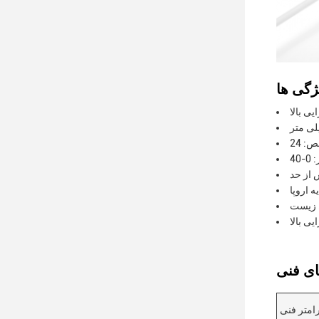
ی بالا
 از حد
ه اروپا
ط زیست
یی بالا
رامتر فنی