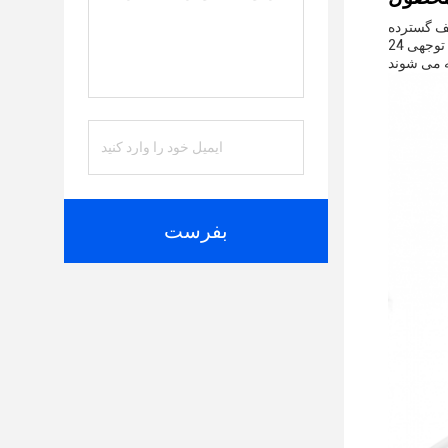
یف گسترده
ای از دستگاه های الکترونیکیبا قدرت قابل توجهی 24W و یک جریان خروجی 2A، این آداپتور قدرت برای ارائه عملکرد ثابت و قابل اعتماد طراحی شده
بفرست