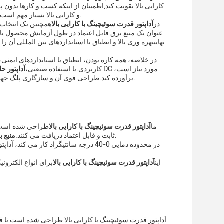
کارایی بالا تقویت کند,اطمینان از اینکه کسب و کارها بدون
LED، لوازم خانگی کوچک،یا پروژه های الکترونیک سرگرمی، جایی که خروجی 12 ولت DC و کارایی بالا بسیار مهم است.
در
آداپتور قدرت سوئیچینگ با کارایی بالا
همچنین یک انتخاب ا
عنوان یک منبع برق قابل اعتماد در طول آزمایش محصول یا 
نهاییبهره وری بالا و انطباق با استانداردهای بین المللی آ
در خلاصه، همه کاره بودن، انطباق با استانداردهای ایمن
کاربردی.یا استفاده صنعتی،
آداپتور حا
برآورده کند.طراحی قوی آن و سازگاری پلگ جهانی تضمین می کند که آن را یک راه حل قابل اعتماد و راحت برای تمام نیازهای قدرت خود را.
ما
آداپتور قدرت سوئیچینگ با کارایی بالا
طراحی شده است تا
برای طیف گسترده ای از کاربردهای خانگی و صنعتی مناسب است.
ثابت و قابل اعتماد دریافت می کنند.
منبع ب
در محدوده دمايي 0-40 درجه سانتيگراد ک
با ولتاژ خروجی 12V DC، این
آداپتور قدرت سوئیچینگ با کارایی بالا
آداپتور قدرت سوئیچینگ با کارایی بالا طراحی شده است تا قد