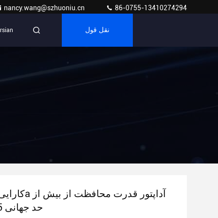
nancy.wang@szhuoniu.cn
86-0755-13410274294
نقل قول
rsian
حد جهانی 85٪ کارایی