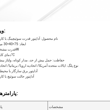
ویژگی ها:
نام محصول: آداپتور قدرت سوئیچینگ با کارای
ابعاد: 75*40*30 میلی متر
قدرت مشخص: 24W
دمای کار: 0-40°C
حفاظت: حمل بیش از حد، مدار کوتاه، ولتاژ بیش
نوع پلگ: ایالات متحده آمریکا/ اتحادیه اروپا/ بریتانیا/ اتحادی
آداپتور برق سازگار با محی
آداپتور حالت سوئیچ با کارا
پارامترهای فنی:
مشخصات
پا