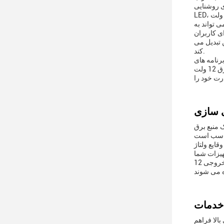
ی روشنایی
ی تواند به
ی کاربران
ن تبدیل می
کند.
رنامه های
طراحی شده است تا نیازهای هر وضعیتی را که یک منبع برق 12 ولت DC مورد نیاز است،
 منبع برق
وقایع ولتاژ
الا فراهم