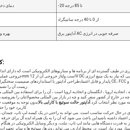
-20 تا 85 درجه
دمای ذخ
از 0 تا 40 درجه سانتیگراد
آداپتور برق AC صرفه جویی در انرژی
بهره و
کاربردها:
ی در طیف گسترده ای از برنامه ها و سناریوهای الکترونیکی است که دارای اندازه
پایدار و قابل اعتمادطراحی آداپتور با استانداردهای صمیمیت سختگیرانه از جمله CE، FCC و RoHS مطابقت دارد، که کیفیت، ایمنی و
زیست آن را تضمین می کند.
 اتحادیه اروپا ، انگلستان و اتحادیه اروپا است ، آن را برای استفاده بین الملل
چه در خارج از کشور سفر کنید و چه در بازار بین المللی محصولاتتان را بفروشید، 
ه مورد نظر انتخاب کرد.
آداپتور حالت سوئیچ با کارایی بالا
بدون توجه به موقعیت ج
کاربرد خود را حفظ می کند.
تور برای برنامه های در حال حرکت مناسب است. می تواند به راحتی در یک کیسه لپ تاپ، چمدان،
 اعتماد داشته باشيداین باعث می شود که آن را به یک همراه ایده آل برای حرفه
یار مورد نیاز است. در محیط اداری، می تواند روترها، سوئیچ ها و سایر تجهیزات 