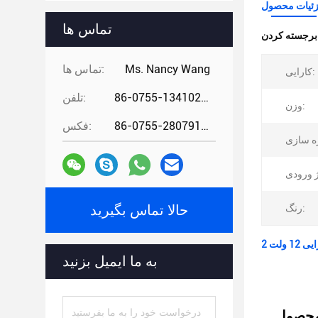
ئیات محصول
تماس ها
:
Ms. Nancy Wang
تماس ها:
کارایی:
86-0755-13410274294
تلفن:
وزن:
86-0755-28079166
فکس:
رنگ:
حالا تماس بگیرید
به ما ایمیل بزنید