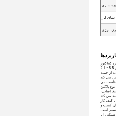
یره سازی
دمای کار
ری انرژی
 کنتاکتور
خروجی عملی 5.5 * 2.1mm است.ولتاژ خروجی آن از 12V DC آن را بسیار متنوع برای استفاده با تعداد زیادی از دستگاه هایی که نیاز به یک منبع انرژی
 دوستانه بودن محیط
ی مناسب می
نوع پلاگین
غرافیایی،
 یا کیف کار
 ای کسب و
شبکه را با