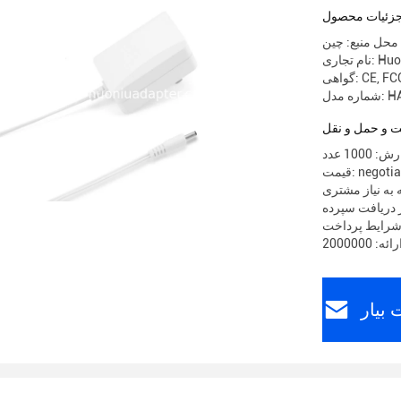
زئیات محصول
محل منبع: چین
ری: Huoniu
CE, FCC
HA02
 و حمل و نقل
10 عدد
 negotiable
 به نیاز مشتری
بیار