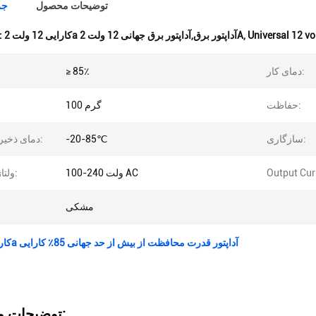
توضیحات محصول
جز
Universal 12 vo
,
کارایی 12 ولت 2a آداپتور برق,آداپتور برق جهانی 12 ولت 2A
برجسته کردن
دمای کار:
≥ 85٪
حفاظت:
100 گرم
سازگاری:
-20-85℃
دمای ذخیره سازی:
Output Cur
100-240 ولت AC
ولتاژ ورودی:
مشکی
کارایی 12 ولت 2a آداپتور قدرت محافظت از بیش از حد جهانی 85٪ کارایی
توضیحات محصول: