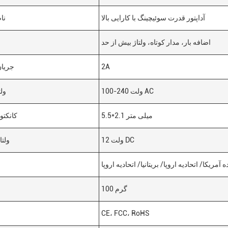
آداپتور قدرت سوئیچینگ با کارایی بالا
نا
اضافه بار، مدار کوتاه، ولتاژ بیش از حد
2A
جریا
100-240 ولت AC
ول
5.5*2.1 میلی متر
کانکت
12 ولت DC
ولت
 آمریکا/ اتحادیه اروپا/ بریتانیا/ اتحادیه اروپا
100 گرم
CE، FCC، RoHS