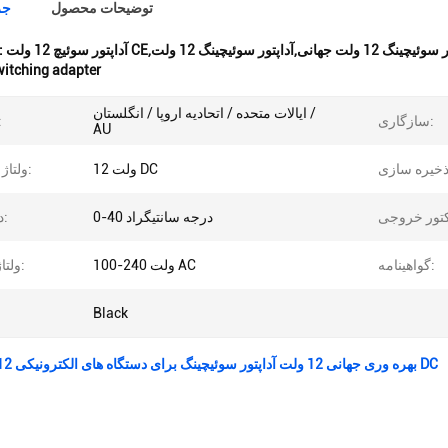
توضیحات محصول
جز
برجسته کردن
witching adapter
ایالات متحده / اتحادیه اروپا / انگلستان /
سازگاری:
نوع 
AU
12 ولت DC
ولتاژ خروجی:
0-40 درجه سانتیگراد
دمای کار:
گواهینامه:
100-240 ولت AC
ولتاژ ورودی:
Black
بهره وری جهانی 12 ولت آداپتور سوئیچینگ برای دستگاه های الکترونیکی 12 ولت خروجی DC