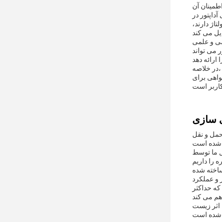
طمینان آن
داپتور در
تاژ دارند،
ات آزمایشگاهی و ابزار آموزشی را فراهم می
ر می تواند
در خلاصه، High Efficiency Switch-mode Adapter یک راه حل انرژی متنوع و قابل اعتماد است که برای بسیاری از سناریوها که در آن بهره وری، ایمنی
واهی برای
حمل و نقل
 انطباق با استانداردهای بین المللی ایمنی و محیط زیست. ما اولویت ایمنی شما و رفاه
یست ساخته شده
د، که حداکثر
ن اثر زیست