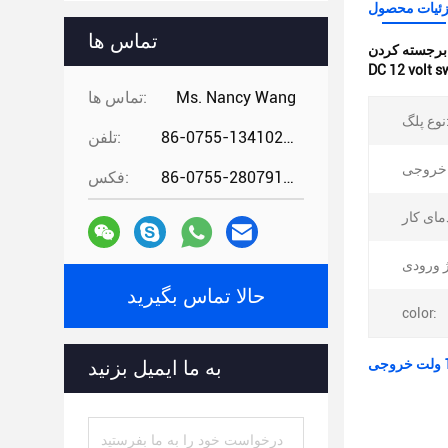
ئیات محصول
تماس ها
:
DC 12 volt s
Ms. Nancy Wang
تماس ها:
پلگ:
86-0755-13410274294
تلفن:
86-0755-28079166
فکس:
حالا تماس بگیرید
color:
به ما ایمیل بزنید