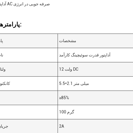
آداپتور برق AC صرفه جویی در انرژی
پارامترهای فنی:
مشخصات
پا
آداپتور قدرت سوئیچینگ کارآمد
نا
12 ولت DC
ولت
5.5*2.1 میلی متر
کانکت
≥85%
100 گرم
2A
جریا