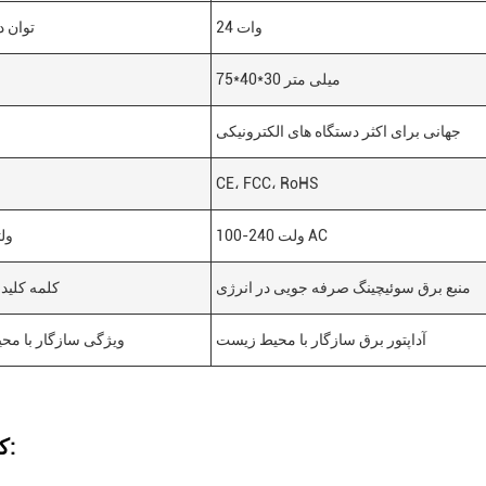
24 وات
توان د
75*40*30 میلی متر
جهانی برای اکثر دستگاه های الکترونیکی
CE، FCC، RoHS
100-240 ولت AC
ول
منبع برق سوئیچینگ صرفه جویی در انرژی
کلمه کلی
آداپتور برق سازگار با محیط زیست
ویژگی سازگار با م
کاربردها: