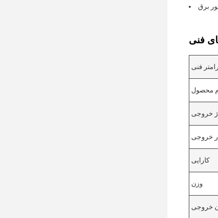
رامتر فنی
م محصول
اژ خروجی
ور خروجی
کارایی
وزن
ن خروجی