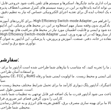
هیزات اداری مانند چاپگرها، اسکنرها و سیستم های تلفن یافت شود.خروجی قابل ا
واند ادامه یابدعلاوه بر این، در زمینه سیستم های کنترل صنعتی،انعطاف پذیری آ
یک انتخاب ایده آل برای تغذیه اجزای الکترونیکی حساس که نیاز به تنظیم دقیق ول
تبدیل می کند.
برای کاربردهای آموزشی و علمی، High Efficiency Switch-mode Adapter قدرت لازم برای تجهیز
یادگیری بدون وقفه بسیار مهم استعلاوه بر این، در محیط های پزشکی، این آداپتو
ده در خانه، دفتر، صنعت، آموزش و پرورش، یا پزشکی، این آداپتور به عنوان گ
نوآوری منبع برق و ایمنی کاربر است.
سفارشی سازی:
د ما را تجربه کنید، که متناسب با نیازهای شما طراحی شده است.آداپتور ما برای 
و استفاده آسان طراحی شده است.
محصول ما توسط CE، FCC و RoHS گواهی شده است، اطمینان از
سیاره را داریم.
مای ذخیره سازی عملیاتی -20-85 درجه سانتیگراد، آداپتور پلگ دیواری کارآمد ما برای تحمل شرایط مختلف محیط ز
است، تضمین طول عمر و عملکرد.
40*30 میلی متر است، که باعث می شود آداپتور قدرت ما یک اضافه غیر قابل توجهی به تنظیمات شما باش
کارایی را بدون گرفتن فضای غیر ضروری فراهم می کند.
گ با کارایی بالا ما برای بهینه سازی مصرف برق، کاهش هزینه های انرژی و به حداقل رساند
محیطی شما طراحی شده است.