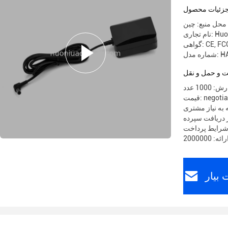
زئیات محصول
محل منبع: چین
ری: Huoniu
CE, FCC
HA02
 و حمل و نقل
10 عدد
 negotiable
 به نیاز مشتری
بیار