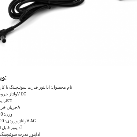
ویژگی ها:
نام محصول: آداپتور قدرت سوئیچینگ با کارای
ولتاژ خروجی: 12V DC
کارایی: ≥ 85%
جریان خروجی: 2A
وزن: 100 گرم
ولتاژ ورودی: 100-240V AC
آداپتور قابل 
آداپتور قدرت سوئیچینگ 