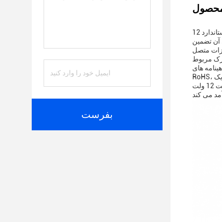
ولتاژ خروجی این آداپتور برق یک استاندارد 12V DC است، یک مشخصات رایج و به طور گسترده ای مورد استفاده قرار می گیرد که با بسیاری از دستگاه
 آن تضمین
ارک مربوط
 CE، FCC، و
RoHS، آن را با ایمنی بین المللی و استانداردهای زیست محیطی، اطمینان حاصل شود که این یک محصول است که شما می توانید اعتماد کنید.با یک
خروجی ثابت 12 ولت DC و یک کانکتور خروجی جهانی، این آداپتور برق را یک ابزار همه کاره و ضروری برای تغذیه طیف گسترده ای از وسایل
بفرست