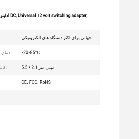
,
Universal 12 volt switching adapter
,
آداپتور سوئیچ 12 ولت CE,آداپتور سوئیچینگ 12 ولت جهانی,آداپتور سوئیچینگ 12 ولت DC
جهانی برای اکثر دستگاه های الکترونیکی
-20-85℃
دمای ذخیره سازی:
5.5 * 2.1 میلی متر
کانکتور خروجی:
CE، FCC، RoHS