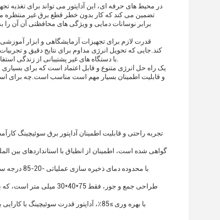
در محیط های حرفه ای، این آداپتور می تواند برای تغذیه تج
تضمین می کند که کار بدون خطر قطع برق غیر منتظره می ت
برابر نوسانات دمایی و ویژگی های محافظتی آن آن را به 
کند.جایی که تحویل انرژی مداوم برای نتایج دقیق و تجربیات 
با دستگاه های غیر پشتیبانی از زندگی استفاده شود و ایمنی و قابلیت اطمینان مورد نیاز در محیط های مراقبت های بهداشتی را ارائه دهد.
و قابلیت اطمینان بسیار مهم است مناسب است.چه برای استفا
تجربه راحتی و قابلیت اطمینان آداپتور برق سوئیچینگ کارآم
با محدوده د
طراحی جمع و جور، فقط 75*
با بهره وری ≥85٪، آداپتور قدرت سوئیچین