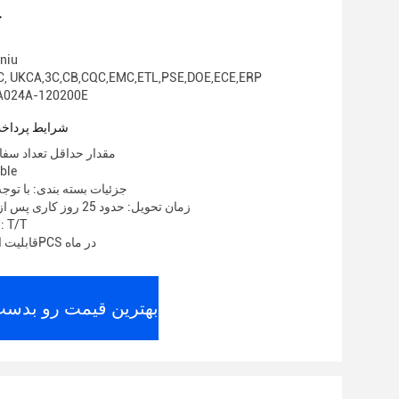
ج
نام تجا
گواهی: , UKCA,3C,CB,CQC,EMC,ETL,PSE,DOE,ECE,ERP
شماره مدل: 4A-120200E
شرایط پرداخت
مقدار حداقل تعداد سفارش: 00
قیمت:
جزئیات بسته بندی: با توجه
زمان تحویل: حدود 25 روز کاری پس از دریافت سپرده
شرایط پرداخت: T/T
قابلیت ارائه: 2000000PCS در ماه
بهترین قیمت رو بدست 