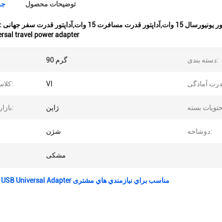
توضیحات محصول
جز
برجسته کردن
rsal travel power adapter
دسته بندی:
90 گرم
VI
کلاس انرژی:
ژاپن
بازار محبوب:
دوشاخه:
شژن
مشکی
هوانيو 15 وات USB Universal Adapter مناسب براي نيازمندي هاي مشتری