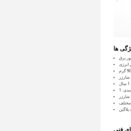
ل
پلاگین