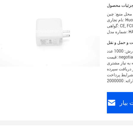
زئیات محصول
محل منبع: چین
ری: Huoniu
CE, FCC
HA02
 و حمل و نقل
10 عدد
 negotiable
 به نیاز مشتری
بیار