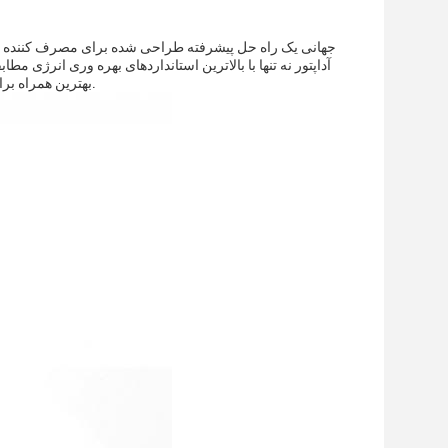
آداپتور نه تنها با بالاترین استانداردهای بهره وری انرژی م
سازگار با محیط زیست استفاده می شوند.این شارژر USB بهترین همراه برای تمام نیاز های شارژ شما است.