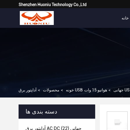
Shenzhen Huoniu Technology Co.,Ltd
خانه
آداپتور برق USB جهانی
>
خونه
>
محصولات
>
دسته بندی ها
آداپتور برق AC DC جهانی
(22)