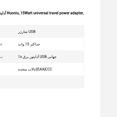
,
15Watt universal travel power adapter
,
آداپتور یونیورسال 15 وات,آداپتور قدرت مسافرت 15 وات,آداپتور قدرت سفر جهانی Huoniu
شارژر USB
حداکثر 15 وات
قدرت آمادگی:
1x آداپتور برق USB جهانی
محتویات بسته:
ایالات متحده|SAA|CCC