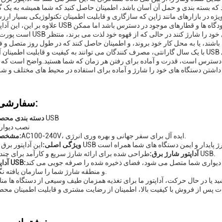
بندی و حمل آن آسان باشد، اطمینان حاصل کنید که شما همیشه به یک گزینه شارژ USB قابل اع
علاوه بر این، این آداپتور دیواری USB می تواند در سناریوهای مختلف مانند کافه ها، کتابخانه ها، ف
است پورت های شارژ USB را ارائه ندهد.این به کاربران اجازه می دهد تا دست
با یک سال گارانتی، مصرف کنندگان می توانند به کیفیت و قابلیت اطمینان آداپتور برق USB جهانی اعتماد کنند.و همنشینی برای سفرت
س است، قدرت و آماده برای رفتن هر زمان که شما هستید.واضح است که این شارژر USB یک ر
سفارشی سازی:
شارژر USB
دسته بندی محص
نصب دیوار
AC100-240V، ایده آل برای سفر جهانی و بهره وری انرژی.
مشخصات ورودی:
ویژگی اصلی:
طراحی شده برای ارائه شارژ سریع و کارآمد برای چندین دستگاه USB.
آداپتور شارژ برق:
کت دیواری شما متصل می شود، فضای ذخیره شده را صرفه جویی می کند
آداپتور ديواري USB:
و منطقه شارژ شما را سازمان یافته نگه می دارد.