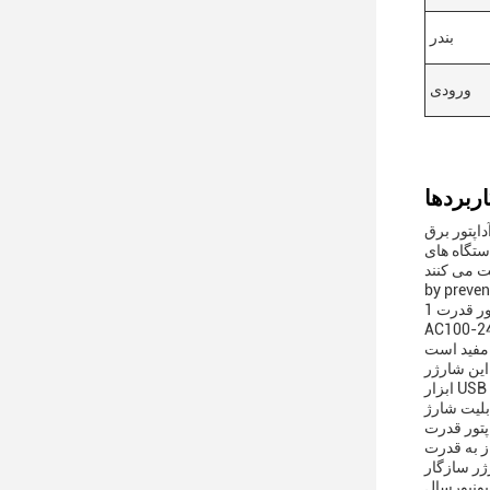
بندر
ورودی
ور برق USB جهانی یک لوازم جانبی متنوع و ضروری برای دستگاه های الکترونیکی مدرن است.این آداپتور دیوار USB طراحی شده است برای
ابت خود جریان پایدار انرژی
This key attribute is particularly important as it contributes to the longevity and consiste
by preven
در بسته بندی محصول یک آداپتور قدرت 1x Universal USB وجود دارد که آماده استفاده از خارج از جعبه است. مشخصات ورودی برای این آداپتور
رده ای از نواحی برق مناسب می کنداین ویژگی به ویژه برای مسافران یا متخصصان که ممکن است با
خواننده های الکترونیکی، یا هر گونه
ابزار USB دیگر،این آداپتور یک منبع برق قابل اعتماد را فراهم می کندمی تواند به هر گزاره دیواری استاندارد وصل شود و آن را به یک ایستگاه شارژ آسان
ز آن برای شارژ دستگاه های شخصی خود یا هر تجهیزات
اه های مورد نیاز شارژ شده و آماده برای جلسات کسب و کار، ارائه ها، یا
ل کننده ولتاژ را از بین می