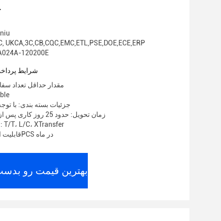
ج
نام تجا
گواهی: , UKCA,3C,CB,CQC,EMC,ETL,PSE,DOE,ECE,ERP
شماره مدل: 4A-120200E
شرایط پرداخت
مقدار حداقل تعداد سفارش: 00
قیمت:
جزئیات بسته بندی: با توجه
زمان تحویل: حدود 25 روز کاری پس از دریافت سپرده
شرایط پرداخت: T/T، L/C، XTransfer
قابلیت ارائه: 2000000PCS در ماه
بهترین قیمت رو بدست 