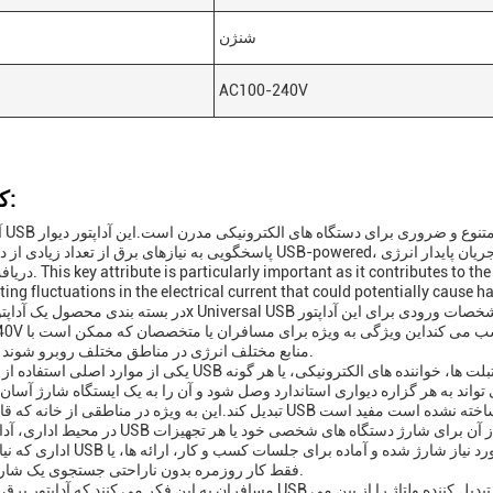
شنژن
AC100-240V
کاربردها:
آداپت
پاسخگویی به نیازهای برق از تعداد زیادی از دستگاه های USB-powered، تضمین می کند که آنها از طریق ویژگی جریان ث
دریافت می کنند. nt performance of your devices
ting fluctuations in the electrical current that could potentially cause h
AC100-240V است،که آن را برای طیف گست
منابع مختلف انرژی در مناطق مختلف روبرو شوند مفید است.
یکی از موارد اصلی استفاده از این شارژر USB در داخل خانه است. چه برای شارژ گوشی های هوشمند، تبلت ها، 
در محیط اداری، آداپتور قدرت USB جهانی نیز به همان اندازه ضروری است. کارکنان می توانند ا
اداری که نیاز به قدرت USB دارند استفاده کنند.این تضمین می کند که تمام دستگ
فقط کار روزمره بدون ناراحتی جستجوی یک شارژر سازگار.
مسافران به این فکر می کنند که آداپتور برق یونیورسال USB برای سفرها ضروری است.که نیاز به حمل چند شارژر یا تبدی