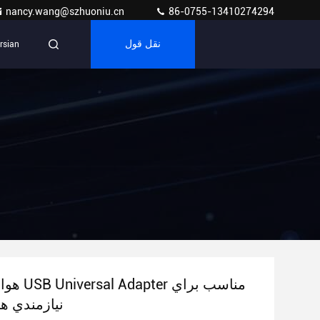
nancy.wang@szhuoniu.cn
86-0755-13410274294
نقل قول
rsian
نيازمندي ه