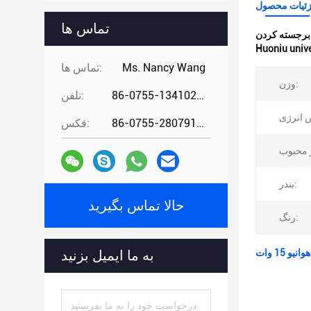
ئیات محصول
تماس ها
:
Huoniu unive
Ms. Nancy Wang
تماس ها:
وزن:
86-0755-13410274294
تلفن:
86-0755-28079166
فکس:
بندر:
حالا تماس بگیرید
رنگ:
به ما ایمیل بزنید