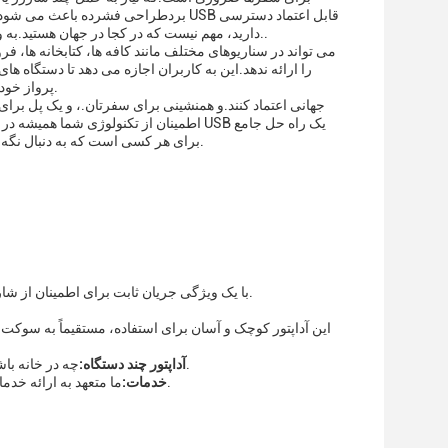
بردطراحی فشرده باعث می شود که بسته 
دارید، مهم نیست که در کجا در جهان هستید.به ویژه در بازارهای مانند ژاپن که سازگاری و قابلیت اطمینان تکنولوژیکی بسیار ارزشمند است..
پرواز خود باشند، یا به محل کار خود بروند، و اطمینان حاصل کنند که در طول روز متصل و فعال هستند.
اطمینان از تکنولوژی شما همیشه در دستر
برای هر کسی است که به دنبال نگه داشتن دستگاه های خود را شارژ و آماده برای استفاده در محیط های مختلف و شرایط است.
این آداپتور برق یونیورسال USB با یک ویژگی جریان ثابت برای اطمینان از شارژ پایدار و ایمن دستگاه های شما همراه است.
این آداپتور کوچک و آسان برای استفاده، مستقیماً به سو
چه در خانه باشید یا در حال حرکت، آداپتور ما برای تغذیه همزمان طیف وسیعی از دستگاه ها مناسب است.
آداپتور چند دستگاه:
ما متعهد به ارائه خدمات پس از فروش با کیفیت بالا، اطمینان از رضایت مشتری و قابلیت اطمینان محصول هستیم.
خدمات: