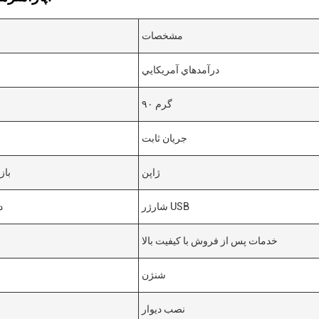
مشخصات
درآمدهاي آمريکايي
۹۰ گرم
جریان ثابت
ژاپن
باز
شارژر USB
د
خدمات پس از فروش با کیفیت بالا
شنژن
نصب دیوار