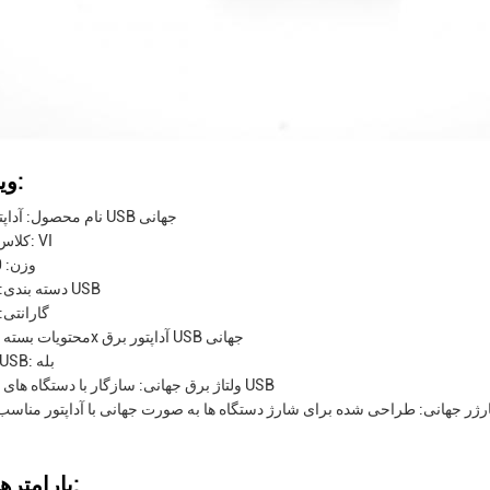
ویژگی ها:
نام محصول: آداپتور برق USB جهانی
کلاس انرژی: VI
وزن: 90 گرم
دسته بندی: شارژر USB
گارانتی: 1 سا
محتویات بسته بندی: 1x آداپتور برق USB جهانی
شارژر USB: بله
ولتاژ برق جهانی: سازگار با دستگاه های مختلف USB
ژر جهانی: طراحی شده برای شارژ دستگاه ها به صورت جهانی با آداپتور مناسب 
پارامترهای فنی: