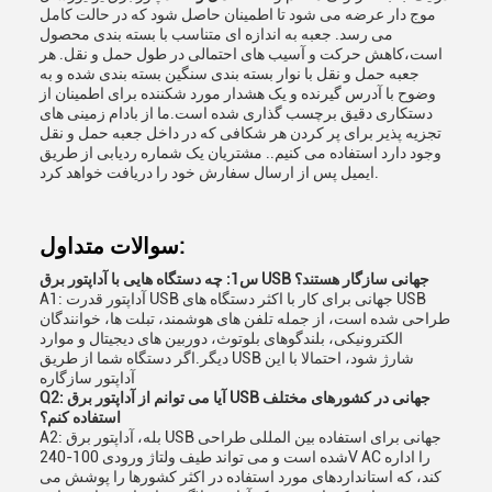
موج دار عرضه می شود تا اطمینان حاصل شود که در حالت کامل
می رسد. جعبه به اندازه ای متناسب با بسته بندی محصول
است،کاهش حرکت و آسیب های احتمالی در طول حمل و نقل. هر
جعبه حمل و نقل با نوار بسته بندی سنگین بسته بندی شده و به
وضوح با آدرس گیرنده و یک هشدار مورد شکننده برای اطمینان از
دستکاری دقیق برچسب گذاری شده است.ما از بادام زمینی های
تجزیه پذیر برای پر کردن هر شکافی که در داخل جعبه حمل و نقل
وجود دارد استفاده می کنیم.. مشتریان یک شماره ردیابی از طریق
ایمیل پس از ارسال سفارش خود را دریافت خواهد کرد.
سوالات متداول:
س1: چه دستگاه هایی با آداپتور برق USB جهانی سازگار هستند؟
A1: آداپتور قدرت USB جهانی برای کار با اکثر دستگاه های USB
طراحی شده است، از جمله تلفن های هوشمند، تبلت ها، خوانندگان
الکترونیکی، بلندگوهای بلوتوث، دوربین های دیجیتال و موارد
دیگر.اگر دستگاه شما از طریق USB شارژ شود، احتمالا با اين
آداپتور سازگاره
Q2: آیا می توانم از آداپتور برق USB جهانی در کشورهای مختلف
استفاده کنم؟
A2: بله، آداپتور برق USB جهانی برای استفاده بین المللی طراحی
شده است و می تواند طیف ولتاژ ورودی 100-240V AC را اداره
کند، که استانداردهای مورد استفاده در اکثر کشورها را پوشش می