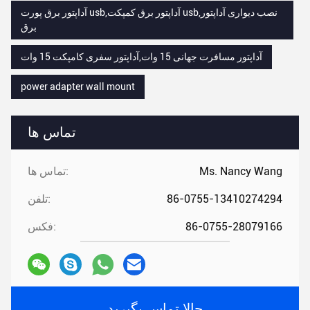
آداپتور برق پورت usb,آداپتور برق کمپکت usb,نصب دیواری آداپتور
برق
آداپتور مسافرت جهانی 15 وات,آداپتور سفری کامپکت 15 وات
power adapter wall mount
تماس ها
Ms. Nancy Wang
تماس ها:
86-0755-13410274294
تلفن:
86-0755-28079166
فکس:
حالا تماس بگیرید