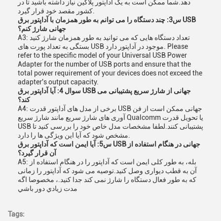
دهد.شما ممکن است به یک آداپتور پلاگین نیاز داشته باشید تا در
کشور مقصد خود قرار گیرد.
س3: چند دستگاه را می توانم به طور همزمان با آداپتور برق USB
جهانی شارژ کنم؟
A3: تعداد دستگاه هایی که می توانید به طور همزمان شارژ کنید
بستگی به تعداد پورت های USB موجود در آداپتور دارد. Please
refer to the specific model of your Universal USB Power
Adapter for the number of USB ports and ensure that the
total power requirement of your devices does not exceed the
adapter's output capacity.
سوال 4: آیا آداپتور برق USB جهانی از شارژ سریع پشتیبانی می
کند؟
A4: برخی از مدل های آداپتور قدرت USB جهانی ممکن است از فن
آوری های شارژ سریع مانند شارژ سریع Qualcomm یا تحویل قدرت
USB پشتیبانی کنند.لطفا مشخصات مدل خاص خود را بررسی کنید تا
مشخص شود که آیا این ویژگی ها را دارد.
س5: آیا ایمن است که آداپتور برق USB جهانی در هنگام استفاده از
آن قرار گیرد؟
A5: بله، به طور کلی ایمن است که آداپتور را در هنگام استفاده از
آن به قطب دیواری وصل کنید.توصیه می شود که آداپتور را زمانی
که به طور فعال دستگاه را شارژ نمی کند جدا کنید.، مخصوصا اگه
مدت زيادي دور باشي
Tags: