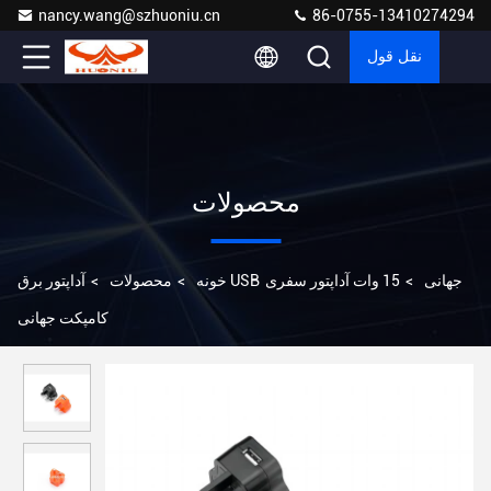
nancy.wang@szhuoniu.cn
86-0755-13410274294
نقل قول
محصولات
آداپتور برق USB جهانی
>
15 وات آداپتور سفری
خونه
>
محصولات
>
کامپکت جهانی