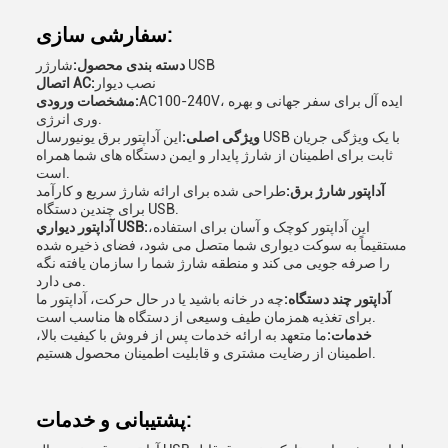
سفارشی سازی:
شارژر USB
دسته بندی محصول:
نصب دیوار
اتصال AC:
AC100-240V، ایده آل برای سفر جهانی و بهره
مشخصات ورودی:
وری انرژی.
ویژگی اصلی:
این آداپتور برق یونیورسال USB با یک ویژگی جریان
ثابت برای اطمینان از شارژ پایدار و ایمن دستگاه های شما همراه
است.
آداپتور شارژ برق:
طراحی شده برای ارائه شارژ سریع و کارآمد
برای چندین دستگاه USB.
این آداپتور کوچک و آسان برای استفاده،
آداپتور ديواري USB:
مستقیماً به سوکت دیواری شما متصل می شود، فضای ذخیره شده
را صرفه جویی می کند و منطقه شارژ شما را سازمان یافته نگه
می دارد.
آداپتور چند دستگاه:
چه در خانه باشید یا در حال حرکت، آداپتور ما
برای تغذیه همزمان طیف وسیعی از دستگاه ها مناسب است.
خدمات:
ما متعهد به ارائه خدمات پس از فروش با کیفیت بالا،
اطمینان از رضایت مشتری و قابلیت اطمینان محصول هستیم.
پشتیبانی و خدمات: