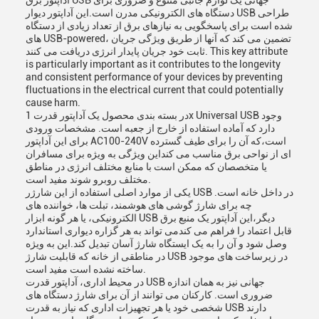
آداپتور برق USB جهانی یک لوازم جانبی متنوع و ضروری برای
دستگاه های الکترونیکی مدرن است.این آداپتور دیوار USB طراحی
شده است برای پاسخگویی به نیازهای برق از تعداد زیادی از دستگاه
های USB-powered، تضمین می کند که آنها از طریق ویژگی جریان
ثابت خود جریان پایدار انرژی دریافت می کنند. This key attribute
is particularly important as it contributes to the longevity
and consistent performance of your devices by preventing
fluctuations in the electrical current that could potentially
cause harm.
در بسته بندی محصول یک آداپتور قدرت 1x Universal USB وجود
دارد که آماده استفاده از خارج از جعبه است. مشخصات ورودی
برای این آداپتور AC100-240V است،که آن را برای طیف گسترده
ای از نواحی برق مناسب می کنداین ویژگی به ویژه برای مسافران
یا متخصصان که ممکن است با منابع مختلف انرژی در مناطق
مختلف روبرو شوند مفید است.
یکی از موارد اصلی استفاده از این شارژر USB در داخل خانه است.
چه برای شارژ گوشی های هوشمند، تبلت ها، خواننده های
الکترونیکی، یا هر گونه ابزار USB دیگر،این آداپتور یک منبع برق
قابل اعتماد را فراهم می کندمی تواند به هر گزاره دیواری استاندارد
وصل شود و آن را به یک ایستگاه شارژ آسان تبدیل کند.این به ویژه
در مناطقی از خانه که قابلیت شارژ USB در زیرساخت های موجود
ساخته نشده است مفید است.
در محیط اداری، آداپتور قدرت USB جهانی نیز به همان اندازه
ضروری است. کارکنان می توانند از آن برای شارژ دستگاه های
شخصی خود یا هر تجهیزات اداری که نیاز به قدرت USB دارند