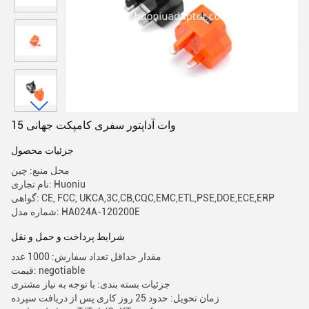
15 وات آداپتور سفری کامپکت جهانی
جزئیات محصول
محل منبع: چین
نام تجاری: Huoniu
گواهی: CE, FCC, UKCA,3C,CB,CQC,EMC,ETL,PSE,DOE,ECE,ERP
شماره مدل: HA024A-120200E
شرایط پرداخت و حمل و نقل
مقدار حداقل تعداد سفارش: 1000 عدد
قیمت: negotiable
جزئیات بسته بندی: با توجه به نیاز مشتری
زمان تحویل: حدود 25 روز کاری پس از دریافت سپرده