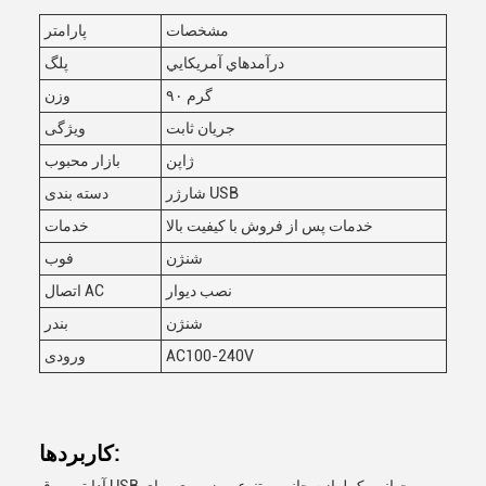
مشخصات
پارامتر
درآمدهاي آمريکايي
پلگ
۹۰ گرم
وزن
جریان ثابت
ویژگی
ژاپن
بازار محبوب
شارژر USB
دسته بندی
خدمات پس از فروش با کیفیت بالا
خدمات
شنژن
فوب
نصب دیوار
اتصال AC
شنژن
بندر
AC100-240V
ورودی
کاربردها: