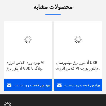
محصولات مشابه
آداپتور برق یونیورسال USB
بهره وری کلاس انرژی VI
کلاس انرژی VI آداپتور پورت
آداپتور برق USB پلاگ با
پلگ دیوار
ورودی AC برای استفاده
جهانی
بهترین قیمت رو بدست
بهترین قیمت رو بدست
بیار
بیار