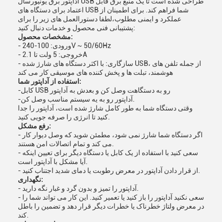
آداپتور برق یونیورسال USB طراحی شده است تا یک منبع برق قابل
اعتماد برای دستگاه های USB شما فراهم کند. برای اطمینان از
عملکرد و ایمنی مطلوب،لطفا دستورالعمل های زیر را برای
پشتیبانی فنی محصول و خدمات دنبال کنید:
مشخصات محصول:
- ورودی: 100-240V ~ 50/60Hz
- خروجی: 5 ولت تا 2.1A
- سازگاری: با اکثر دستگاه های شارژ شده USB، از جمله تلفن های
هوشمند، تبلت ها و پخش کننده های موسیقی کار می کند
استفاده از آداپتور شما:
-کابل USB رو به دستگاهت وصل کن و بعدش به آداپتور
-آداپتور رو به يه سيستم مناسب وصل کن.
وقتی دستگاه شما به طور کامل شارژ شده است، آداپتور را جدا
کنید تا انرژی را صرفه جویی کنید.
رفع مشکل:
- اگر دستگاه شما شارژ نمی شود، مطمئن شوید که وصل دیوار کار
می کند و تمام اتصالات امن هستند.
- سعی کنید با استفاده از یک کابل یا دستگاه دیگر برای تعیین اینکه
آیا مشکل با آداپتور است.
- از قرار دادن آداپتور در معرض رطوبت یا دمای شدید اجتناب کنید.
نگهداری:
- آداپتور را تمیز و بدون گرد و غبار نگه دارید.
- سعی نکنید آداپتور را باز کنید یا تعمیر کنید. این کار می تواند شما را
در معرض ولتاژ خطرناک یا خطرات دیگر قرار دهد و تضمین را باطل
کند.