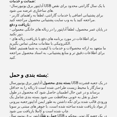
ضمانت و خدمات:
-آداپتور برق یونیورسال USB با یک سال گارانتی محدود برای نقص
های ساختاری عرضه می شود.
- برای پشتیبانی اضافی یا خدمات گارانتی، لطفاً به راهنمای کاربر
مراجعه کنید یا به وب سایت پشتیبانی محصول مراجعه کنید.
بازیافت و دفع:
- در پایان عمر محصول، لطفاً آداپتور را در زباله های خانگی معمولی
دور نکنید.
- برای اطلاعات در مورد برنامه های دفع یا بازیافت زباله های
الکترونیکی با مقامات محلی تماس بگیرید.
ما متعهد به ارائه محصولات و خدمات با کیفیت به شما هستیم. لطفاً
برای اطلاعات دقیق تر و منابع پشتیبانی، به اسناد محصول مراجعه
کنید.
بسته بندی و حمل:
بسته بندی محصول:
آداپتور برق یونیورسال USB در یک جعبه فشرده
و سازگار با محیط زیست طراحی شده است تا زباله را به حداقل
برساند و در عین حال اطمینان حاصل شود که محصول در طول
حمل و نقل به خوبی محافظت می شود.بسته بندی شامل یک
ورودی قالب شده برای نگه داشتن به طور ایمن آداپتورجعبه بیرونی
از مواد بازیافت شده ساخته شده است، با جوهر های مبتنی بر سویا
چاپ شده است و کاملا بازیافت می شود.
حمل و نقل
آداپتور برق یونیورسال USB در یک جعبه کارتونی محکم و