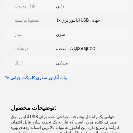
ژاپن
بازار محبوب:
1x آداپتور برق USB جهانی
محتویات بسته:
شژن
بندر:
ایالات متحده|SAA|CCC
دوشاخه:
مشکی
رنگ:
15 وات آداپتور سفری کامپکت جهانی
توضیحات محصول:
آداپتور برق USB جهانی یک راه حل پیشرفته طراحی شده برای
مصرف کننده مدرن است که نیاز به یک تجربه شارژ قابل اعتماد،
کارآمد و سریع دارد.این آداپتور نه تنها با بالاترین استانداردهای بهره
وری انرژی مطابقت دارد بلکه از آن فراتر می رود.، اطمینان حاصل