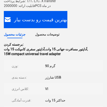
شرایط پرداخت: T/T، L/C، XTransfer
قابلیت ارائه: 2000000PCS در ماه
بهترین قیمت رو بدست بیار
توضیحات محصول
جزئیات محصول
برجسته کردن:
,
آداپتور مسافرت جهانی 15 وات,آداپتور سفری کامپکت 15 وات
15W compact universal travel adapter
90 گرم
وزن:
شارژر USB
دسته بندی:
VI
کلاس انرژی:
حداکثر 15 وات
قدرت آمادگی: