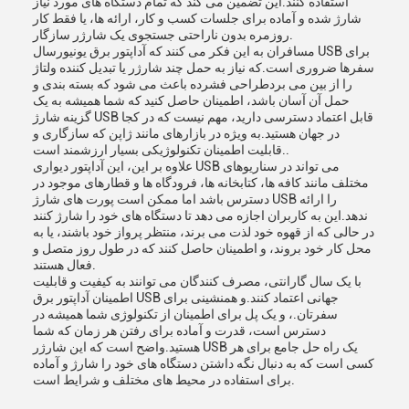
استفاده کنند.این تضمین می کند که تمام دستگاه های مورد نیاز
شارژ شده و آماده برای جلسات کسب و کار، ارائه ها، یا فقط کار
روزمره بدون ناراحتی جستجوی یک شارژر سازگار.
مسافران به این فکر می کنند که آداپتور برق یونیورسال USB برای
سفرها ضروری است.که نیاز به حمل چند شارژر یا تبدیل کننده ولتاژ
را از بین می بردطراحی فشرده باعث می شود که بسته بندی و
حمل آن آسان باشد، اطمینان حاصل کنید که شما همیشه به یک
گزینه شارژ USB قابل اعتماد دسترسی دارید، مهم نیست که در کجا
در جهان هستید.به ویژه در بازارهای مانند ژاپن که سازگاری و
قابلیت اطمینان تکنولوژیکی بسیار ارزشمند است..
علاوه بر این، این آداپتور دیواری USB می تواند در سناریوهای
مختلف مانند کافه ها، کتابخانه ها، فرودگاه ها و قطارهای موجود در
دسترس باشد اما ممکن است پورت های شارژ USB را ارائه
ندهد.این به کاربران اجازه می دهد تا دستگاه های خود را شارژ کنند
در حالی که از قهوه خود لذت می برند، منتظر پرواز خود باشند، یا به
محل کار خود بروند، و اطمینان حاصل کنند که در طول روز متصل و
فعال هستند.
با یک سال گارانتی، مصرف کنندگان می توانند به کیفیت و قابلیت
اطمینان آداپتور برق USB جهانی اعتماد کنند.و همنشینی برای
سفرتان.، و یک پل برای اطمینان از تکنولوژی شما همیشه در
دسترس است، قدرت و آماده برای رفتن هر زمان که شما
هستید.واضح است که این شارژر USB یک راه حل جامع برای هر
کسی است که به دنبال نگه داشتن دستگاه های خود را شارژ و آماده
برای استفاده در محیط های مختلف و شرایط است.