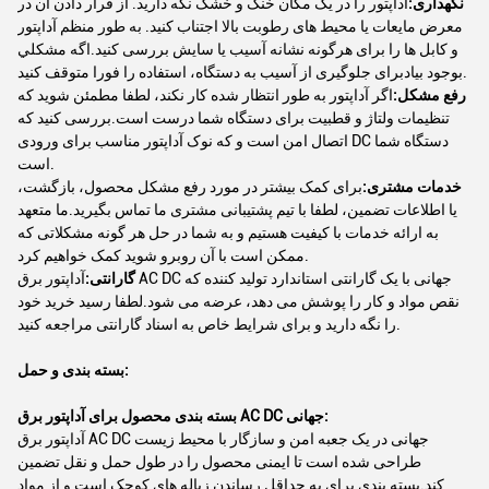
نگهداری:
آداپتور را در یک مکان خنک و خشک نگه دارید. از قرار دادن آن در
معرض مایعات یا محیط های رطوبت بالا اجتناب کنید. به طور منظم آداپتور
و کابل ها را برای هرگونه نشانه آسیب یا سایش بررسی کنید.اگه مشکلي
بوجود بيادبرای جلوگیری از آسیب به دستگاه، استفاده را فورا متوقف کنید.
رفع مشکل:
اگر آداپتور به طور انتظار شده کار نکند، لطفا مطمئن شوید که
تنظیمات ولتاژ و قطبیت برای دستگاه شما درست است.بررسی کنید که
اتصال امن است و که نوک آداپتور مناسب برای ورودی DC دستگاه شما
است.
خدمات مشتری:
برای کمک بیشتر در مورد رفع مشکل محصول، بازگشت،
یا اطلاعات تضمین، لطفا با تیم پشتیبانی مشتری ما تماس بگیرید.ما متعهد
به ارائه خدمات با کیفیت هستیم و به شما در حل هر گونه مشکلاتی که
ممکن است با آن روبرو شوید کمک خواهیم کرد.
گارانتی:
آداپتور برق AC DC جهانی با یک گارانتی استاندارد تولید کننده که
نقص مواد و کار را پوشش می دهد، عرضه می شود.لطفا رسید خرید خود
را نگه دارید و برای شرایط خاص به اسناد گارانتی مراجعه کنید.
بسته بندی و حمل:
بسته بندی محصول برای آداپتور برق AC DC جهانی:
آداپتور برق AC DC جهانی در یک جعبه امن و سازگار با محیط زیست
طراحی شده است تا ایمنی محصول را در طول حمل و نقل تضمین
کند.بسته بندی برای به حداقل رساندن زباله های کوچک است و از مواد