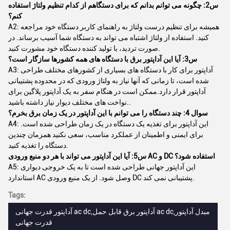
س2: چگونه می توانم بدانم که برای دستگاهم از کدام تنظیم ولتاژ استفاده
کنم؟
A2: همیشه برای تنظیم درست ولتاژ به راهنمای کاربر دستگاه خود مراجعه
کنید. استفاده از ولتاژ اشتباه می تواند به دستگاه شما آسیب برساند. در
صورت تردید، با تولید کننده دستگاه خود مشورت کنید.
س3: آیا این آداپتور برق با دستگاه های همه کشورها سازگار است؟
A3: آداپتور برای کار با دستگاه های بسیاری از کشورهای مختلف طراحی
شده است، تا زمانی که آنها نیاز به ولتاژ ورودی که در محدوده پشتیبانی
آداپتور قرار دارد.ممکن است در هنگام سفر به یک آداپتور پلاگین برای
نواخت های مختلف دیوار نیاز داشته باشید..
سوال 4: چند دستگاه را می توانم با این آداپتور در یک زمان برق بخرم؟
A4: این آداپتور برای تغذیه یک دستگاه در یک زمان طراحی شده است.
برای ایمنی و اطمینان از عملکرد مناسب، سعی نکنید همزمان چندین
دستگاه را تغذیه کنید.
س5: آیا این آداپتور می تواند با هر دو منبع ورودی AC و DC استفاده شود؟
A5: این آداپتور جهانی طراحی شده است تا به یک خروجی دیواری
استاندارد AC وصل شود. از یک منبع ورودی DC پشتیبانی نمی کند.
Tags:
آداپتور قدرت جهانی ac dc,آداپتور برق قابل حمل ac dc,مبدل آداپتور
قدرت جهانی