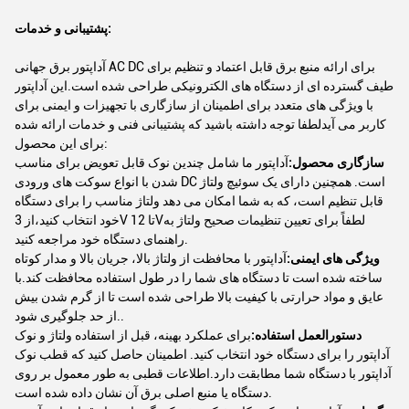
پشتیبانی و خدمات:
آداپتور برق جهانی AC DC برای ارائه منبع برق قابل اعتماد و تنظیم برای
طیف گسترده ای از دستگاه های الکترونیکی طراحی شده است.این آداپتور
با ویژگی های متعدد برای اطمینان از سازگاری با تجهیزات و ایمنی برای
کاربر می آیدلطفا توجه داشته باشید که پشتیبانی فنی و خدمات ارائه شده
برای این محصول:
سازگاری محصول:
آداپتور ما شامل چندین نوک قابل تعویض برای مناسب
شدن با انواع سوکت های ورودی DC است. همچنین دارای یک سوئیچ ولتاژ
قابل تنظیم است، که به شما امکان می دهد ولتاژ مناسب را برای دستگاه
خود انتخاب کنید،از 3V تا 12Vلطفاً برای تعیین تنظیمات صحیح ولتاژ به
راهنمای دستگاه خود مراجعه کنید.
ویژگی های ایمنی:
آداپتور با محافظت از ولتاژ بالا، جریان بالا و مدار کوتاه
ساخته شده است تا دستگاه های شما را در طول استفاده محافظت کند.با
عایق و مواد حرارتی با کیفیت بالا طراحی شده است تا از گرم شدن بیش
از حد جلوگیری شود..
دستورالعمل استفاده:
برای عملکرد بهینه، قبل از استفاده ولتاژ و نوک
آداپتور را برای دستگاه خود انتخاب کنید. اطمینان حاصل کنید که قطب نوک
آداپتور با دستگاه شما مطابقت دارد.اطلاعات قطبی به طور معمول بر روی
دستگاه یا منبع اصلی برق آن نشان داده شده است.