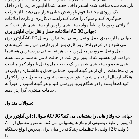
بازیافت شده ساخته شده استدر داخل جعبه، شما آداپتور قدرت را در داخل
یک ورودی محافظ فوم یا پوشش حبابی قرار می دهید تا از حرکت
جلوگیری کنید و شوک را جذب کنیدراهنمای کاربری و کارت اطلاعات
گارانتی وجود داردلطفاً مواد بسته بندی را پس از بسته بندی بازیافت کنید.
اطلاعات حمل و نقل برای آداپتور برق AC DC جهانی:
آداپتور برق AC DC جهانی ما از طریق حمل و نقل زمینی استاندارد ارسال
می شود و در عرض 3-5 روز کاری پس از پردازش می رسد.گزینه های
حمل و نقل سریع در محل پرداخت هزینه اضافی در دسترس هستندما
مراقب اين هستيم که اداپتور برق شما در حالت کامل به شما برسد.بسته
بندی شده و بسته بندی شده در یک جعبه حمل و نقل با مواد کمر مناسب
برای محافظت از آن از هر گونه آسیب احتمالی حمل و نقلشماره ردیابی در
هنگام ارسال ارائه می شود تا بتوانید وضعیت تحویل محصول خود را کنترل
کنید.لطفاً بسته را در هنگام ورود بررسی کنید و هر گونه آسیب را فوراً به
خدمات مشتری گزارش دهید.
سوالات متداول:
سوال1: این آداپتور برق AC/DC جهانی چه ولتاژ هایی را پشتیبانی می کند؟
A1: آداپتور از طیف وسیعی از ولتاژ ها پشتیبانی می کند، به طور معمول از
3 ولت تا 12 ولت، با تنظیمات چندگانه در میان برای پذیرش انواع دستگاه
ها.