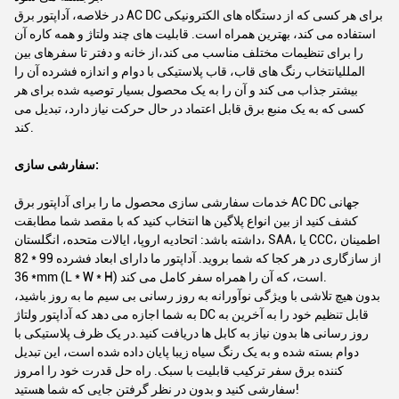
در خلاصه، آداپتور برق AC DC برای هر کسی که از دستگاه های الکترونیکی
استفاده می کند، بهترین همراه است. قابلیت های چند ولتاژ و همه کاره آن
را برای تنظیمات مختلف مناسب می کند،از خانه و دفتر تا سفرهای بین
المللیانتخاب رنگ های قاب، قاب پلاستیکی با دوام و اندازه فشرده آن را
بیشتر جذاب می کند و آن را به یک محصول بسیار توصیه شده برای هر
کسی که به یک منبع برق قابل اعتماد در حال حرکت نیاز دارد، تبدیل می
کند.
سفارشی سازی:
خدمات سفارشی سازی محصول ما را برای آداپتور برق AC DC جهانی
کشف کنید از بین انواع پلاگین ها انتخاب کنید که با مقصد شما مطابقت
داشته باشد: اتحادیه اروپا، ایالات متحده، انگلستان، SAA، یا CCC، اطمینان
از سازگاری در هر کجا که شما بروید. آداپتور ما دارای ابعاد فشرده 99 * 82
* 36mm (L * W * H) است، که آن را همراه سفر کامل می کند.
بدون هیچ تلاشی با ویژگی نوآورانه به روز رسانی بی سیم ما به روز باشید،
به شما اجازه می دهد که آداپتور ولتاژ DC قابل تنظیم خود را به آخرین به
روز رسانی ها بدون نیاز به کابل ها دریافت کنید.در یک ظرف پلاستیکی با
دوام بسته شده و به یک رنگ سیاه زیبا پایان داده شده است، این تبدیل
کننده برق سفر ترکیب قابلیت با سبک. راه حل قدرت خود را امروز
سفارشی کنید و بدون در نظر گرفتن جایی که شما هستید!