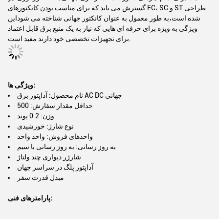
گسترش می یابد که برای مناسب بودن کانکتورهای FC، SC و ST طراحی
شده است،به طور معمول به عنوان کانکتور جهانی شناخته می شوداین
ویژگی به ویژه برای حرفه ای هایی که نیاز به یک منبع برق قابل اعتماد
برای تجهیزات تخصصی خود دارند مفید است.
ویژگی ها:
نام محصول: آداپتور برق AC DC جهانی
حداقل مقدار سفارش: 500
وزن: 0.2 پوند
نوع شارژ: خورشیدی
واحدهای فروش: واحد واحد
به روز رسانی: به روز رسانی با سیم
شارژر دیواری چند ولتاژ
آداپتور پلگ در سراسر جهان
مبدل قدرت سفر
پارامترهای فنی: