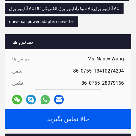
آداپتور برق AC DC سبک,آداپتور برق الکتریکی AU,آداپتور برق AC
universal power adapter converter
تماس ها
Ms. Nancy Wang
تماس ها:
86-0755-13410274294
تلفن:
86-0755-28079166
فکس:
حالا تماس بگیرید