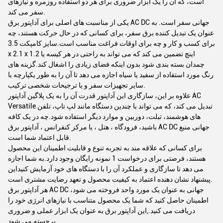
است، که آن را یک ابزار ضروری برای هر دو استفاده روزمره و نیازهای
سفر می کند.
یکی از مناسبت های اصلی برای آداپتور برق AC DC جهانی سفر است. به
عنوان یک تبدیل کننده برق سفر، برای کسانی که در حال حرکت هستند، چه
برای کسب و کار و چه برای اوقات فراغت مناسب است.سايز کامپکت 3.5
x 2.1 x 1.2 اینچ تضمین می کند که می تواند به راحتی در هر کیسه یا
چمدان بسته بندی شود بدون اینکه فضای زیادی را اشغال کند.گزینه های
رنگ مورد استفاده از سفید یا سیاه اجازه می دهد تا آن را به طور یکپارچه با
سایر تجهیزات سفر و یا ترجیحات شخصی ترکیب.
علاوه بر این، سازگاری این آداپتور قدرت آن را به یک پلاگین آداپتور AC
Versatile تبدیل می کند، که می تواند با چندین دستگاه مانند لپ تاپ، تلفن
های هوشمند، تبلت، دوربین و موارد دیگر استفاده شود.چه در یک کافه
باشید، فرودگاه ، هتل ، یا مرکز کنفرانس ، آداپتور برق AC DC جهانی منبع
قابل اعتماد شما است.
برای کسانی که علاقه مند به تجربه تنوع و قابلیت اطمینان این محصول
هستند، فرصتی برای درخواست 1 نمونه رایگان وجود دارد.به شما اجازه
می دهد تا سازگاری و عملکرد آن را با دستگاه های خود آزمایش کنیداین
پیشنهاد نشان دهنده اعتماد به کیفیت محصول و تعهد رضایت مشتری است.
هر آداپتور برق AC DC جهانی به عنوان یک مورد واحد فروخته می شود،
اطمینان حاصل کنید که شما یک محصول متناسب با نیازهای انرژی خود را
دریافت می کنید.,این آداپتور برق به عنوان یک ابزار عملی و ضروری
برجسته می شود.