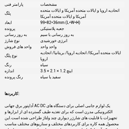
مشخصات
پارامتر فنی
اتحادیه اروپا و ایالات متحده آمریکا و ایالات متحده
پلگ
آمریکا و ایالات متحده آمریکا
99*82*36mm (L*W*H)
ابعاد
جعبه پلاستیکی
پرونده
به روز رسانی با سیم
به روز رسانی
انرژی خورشیدی
نوع شارژ
واحد واحد
واحد های فروش
ایالات متحده آمریکا/ اتحادیه اروپا/ بریتانیا/ اتحادیه
نوع پلگ
اروپا
سیاه
رنگ
3.5 × 2.1 × 1.2 اينچ
اندازه
سفید یا سیاه
رنگ پرونده
کاربردها:
آداپتور برق جهانی AC DC یک لوازم جانبی اصلی برای دستگاه های
الکترونیکی مدرن است که برای تغذیه طیف گسترده ای از ابزارها و
تجهیزات با قابلیت های شارژر دیواری چند ولتاژ طراحی شده است.این
محصول همه کاره برای کاربردهای مختلف و سناریوهای مختلف مناسب