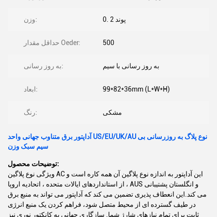
0. 2 پوند
وزن:
500
حداقل مقدار Oeder:
به روز رسانی با سیم
به روز رسانی:
99*82*36mm (L*W*H)
ابعاد:
مشکی
رنگ:
آداپتور برق متناوب جهانی واحد US/EU/UK/AU نوع پلاگ به روزرسانی بی
سیم سبک وزن
توضیحات محصول:
ویژگی نوع پلاگین AC این آداپتور به اندازه نوع پلاگین آن همه کاره است و
از استانداردهای ایالات متحده ، اتحادیه اروپا ، AUS و انگلستان پشتیبانی
می کند.این انعطاف پذیری تضمین می کند که آداپتور می تواند به منبع برق
در طیف گسترده ای از محیط متصل شود، فراهم کردن یک منبع انرژی
ثابت برای تمام نیازهای شارژ شما. سازگاری جهانی به کانکتور نوری نیز