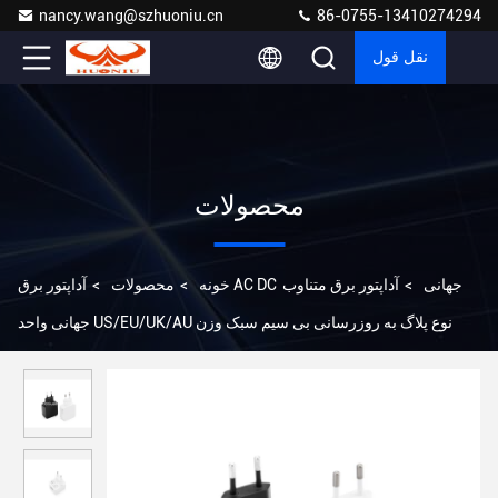
nancy.wang@szhuoniu.cn
86-0755-13410274294
نقل قول
محصولات
آداپتور برق AC DC جهانی
>
آداپتور برق متناوب
خونه
>
محصولات
>
جهانی واحد US/EU/UK/AU نوع پلاگ به روزرسانی بی سیم سبک وزن