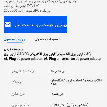
زمان تحویل: حدود 25 روز کاری پس از دریافت سپرده
شرایط پرداخت: T/T، L/C
قابلیت ارائه: 2000000PCS در ماه
بهترین قیمت رو بدست بیار
توضیحات محصول
جزئیات محصول
برجسته کردن:
,
آداپتور برق AC DC سبک,آداپتور برق الکتریکی AU,آداپتور برق AC
AU Plug dc power adapter
,
AU Plug universal ac dc power adapter
واحد واحد
واحد های فروش:
ایالات متحده / اتحادیه اروپا / انگلستان
نوع پلگ:
/ AU
خورشیدی
نوع شارژ:
FC/SC/ST (کنتاکتور جهانی)
کانکتور نوری: