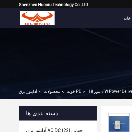
Shenzhen Huoniu Technology Co.,Ltd
خانه
>
آداپتور برق PD
خونه
>
محصولات
>
دسته بندی ها
آداپتور برق AC DC جهانی
(22)