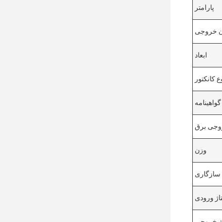
پارامتر
ن خروجی
ابعاد
ع کانکتور
گواهینامه
جی برق
وزن
سازگاری
تاژ ورودی
اژ خروجی