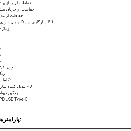
حفاظت از ولتاژ بیش
حفاظت از جریان بیش
حفاظت از مدار
سازگاری: دستگاه های دارای قابلیت PD
ولتاژ خروجی:
2
5
0
وزن: ۳٫۲ اونس
رنگ
کلمات کلیدی:
تبدیل کننده شارژ سریع PD
پلاگین دیوا
آداپتور D USB Type-C
پارامترهای فنی: