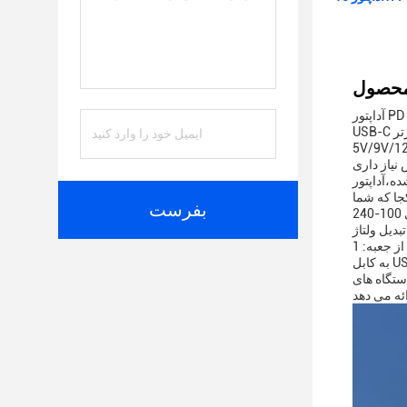
آداپتور PD Power Delivery استانداردی جدید برای شارژ سرعت بالا تعیین می کند و یک راه حل شارژ متنوع و قدرتمند برای تمام دستگاه های سازگار
USB-C شما ارائه می دهد.این نوع برتر C PD Adapter Converter طراحی شده است برای ارائه یک منبع تغذیه متناسب، با ولتاژ خروجی سازگاری
5V/9V/12V/15V/20V، اطمینان حاصل کنید که هر دستگاه در سرعت مطلوب خود شارژ می شود.اين شارژر سريع برق براي ارائه قدرت مورد نياز شما
یاز داری
ه ای به نظر می رسد بلکه به راحتی
جا که شما
بفرست
بروید.کیفیت ساخت قوی آداپتور توسط محدوده ولتاژ ورودی جهانی 100-240V تکمیل می شود، باعث می شود که آن را به یک همراه سفر کامل، قادر به
بسته شامل همه چیزهایی است که شما نیاز دارید برای شروع شارژ دستگاه های خود را درست از جعبه: 1 X Power Delivery PD Adapter، 1 X USB-C
به کابل USB-C، و 1 X User Manual.کابل USB-C به USB-C شامل شده به طور خاص برای مدیریت خروجی قدرت بالا از آداپتور طراحی شده است،
ت ایمنی را برای اطمینان