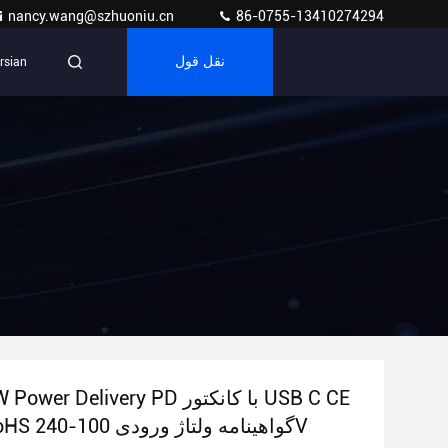
nancy.wang@szhuoniu.cn
86-0755-13410274294
نقل قول
rsian
/ FCC / RoHS گواهینامه ولتاژ ورودی 100-240V