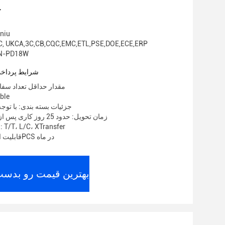
ج
نام تجا
گواهی: , UKCA,3C,CB,CQC,EMC,ETL,PSE,DOE,ECE,ERP
شماره مدل: 18W
شرایط پرداخت
مقدار حداقل تعداد سفارش: 00
قیمت:
جزئیات بسته بندی: با توجه
زمان تحویل: حدود 25 روز کاری پس از دریافت سپرده
شرایط پرداخت: T/T، L/C، XTransfer
قابلیت ارائه: 2000000PCS در ماه
بهترین قیمت رو بدست 