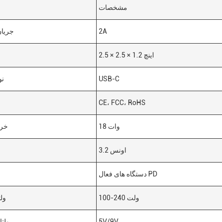
مشخصات
2A
جریا
2.5 × 2.5 × 1.2 اينچ
USB-C
نو
CE، FCC، RoHS
18 وات
خرو
3.2 اونس
دستگاه های فعال PD
100-240 ولت
ول
5V/9V
ولت