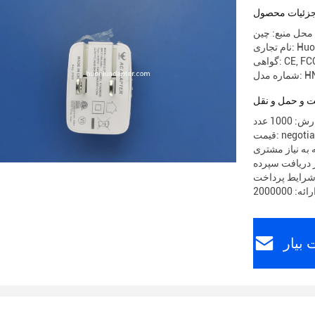
زئیات محصول
محل منبع: چین
ری: Huoniu
CE, FCC
HN-PD
 و حمل و نقل
10 عدد
 negotiable
 به نیاز مشتری
بیار