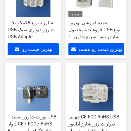
ویدیو
عمده فروشی بهترین
کمکت 1.5A شارژ سریع
فروشنده محصول USB نوع
USB شارژر دیواری سبک
C شارژر تلفن سریع شارژر
USB Adapter
تلفن PD20W High Powered
بهترین قیمت رو بدست
بهترین قیمت رو
Port شارژر دیواری برای
iphone 15
بیار
بدست بیار
جهانی CE FCC RoHS USB
1 پورت شارژر سفید USB
دیوار شارژر شارژ آداپتور
دیوار CE / FCC / RoHS
سفید با محافظت از مدار
گواهینامه سریع 5V ولتاژ