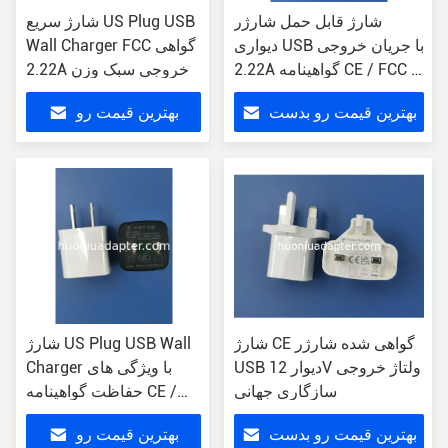
شارژ قابل حمل شارژر
شارژ سریع US Plug USB
دیواری USB با جریان خروجی
Wall Charger FCC گواهی
2.22A گواهینامه CE / FCC /
2.22A خروجی سبک وزن
RoHS
بهترین قیمت رو بدست
بهترین قیمت رو
بیار
بدست بیار
شارژ CE گواهی شده شارژر
شارژ US Plug USB Wall
USB دیوار 12V ولتاژ خروجی
Charger با ویژگی های
سازگاری جهانی
حفاظت گواهینامه CE /
FCC / RoHS
بهترین قیمت رو بدست
بهترین قیمت رو