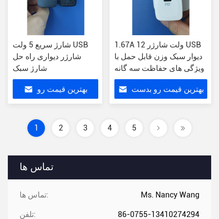
1.67A 12 ولت شارژر USB
شارژ سریع 5 ولت USB
دیوار سبک وزن قابل حمل با
شارژر دیواری راه حل
ویژگی های حفاظت سه گانه
شارژ سبک
بهترین قیمت رو بدست
بهترین قیمت رو
بیار
بدست بیار
1
2
3
4
5
تماس ها
Ms. Nancy Wang
تماس ها:
86-0755-13410274294
تلفن: