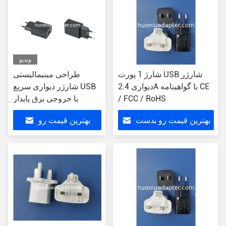
ویدیو
شارژ 1 پورت USB شارژر
طراحی مینیمالیستی
دیواری 2.4A با گواهینامه CE
شارژر دیواری سریع USB
/ FCC / RoHS
با خروجی برق پایدار
بهترین قیمت رو بدست
بهترین قیمت رو
بیار
بدست بیار